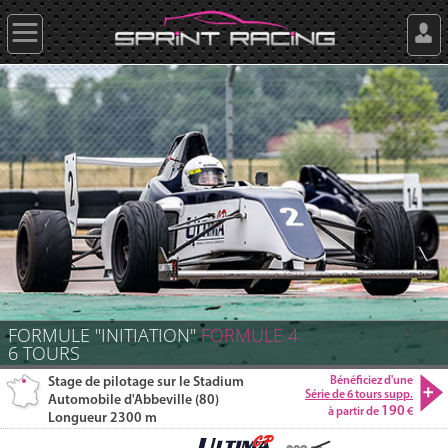
FORMULE "INITIATION"
FORMULE 4
6
TOURS
Stage de pilotage sur le Stadium
Bénéficiez d'une
Série de 6 tours supp.
Automobile d'Abbeville (80)
190
à partir de
Longueur 2300 m