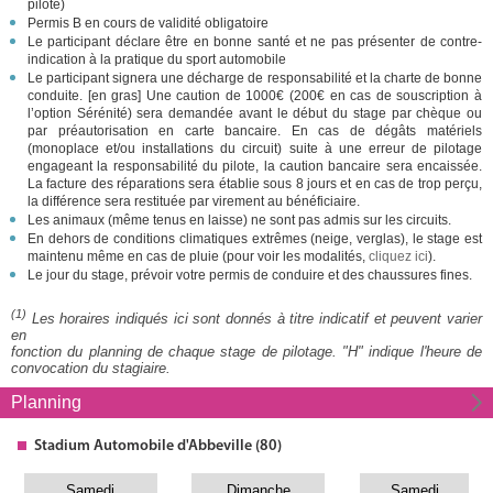
pilote)
Permis B en cours de validité obligatoire
Le participant déclare être en bonne santé et ne pas présenter de contre-
indication à la pratique du sport automobile
Le participant signera une décharge de responsabilité et la charte de bonne
conduite. [en gras] Une caution de 1000€ (200€ en cas de souscription à
l’option Sérénité) sera demandée avant le début du stage par chèque ou
par préautorisation en carte bancaire. En cas de dégâts matériels
(monoplace et/ou installations du circuit) suite à une erreur de pilotage
engageant la responsabilité du pilote, la caution bancaire sera encaissée.
La facture des réparations sera établie sous 8 jours et en cas de trop perçu,
la différence sera restituée par virement au bénéficiaire.
Les animaux (même tenus en laisse) ne sont pas admis sur les circuits.
En dehors de conditions climatiques extrêmes (neige, verglas), le stage est
maintenu même en cas de pluie (pour voir les modalités,
cliquez ici
).
Le jour du stage, prévoir votre permis de conduire et des chaussures fines.
(1)
Les horaires indiqués ici sont donnés à titre indicatif et peuvent varier
en
fonction du planning de chaque stage de pilotage. "H" indique l'heure de
convocation du stagiaire.
Planning
Stadium Automobile d'Abbeville (80)
Samedi
Dimanche
Samedi