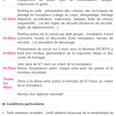
chaussures et gants
Briefing en salle : présentation des voitures, des techniques de
pilotage en monoplace (calage du corps, rétrogradage, freinage
H+15mn
dégressif, accélération, trajectoires, pédalier, boite de vitesse
séquentielle...) et des règles de sécurité (distances de sécurité,
règles de dépassements...)
Briefing autour de la voiture par petit groupe : installation à bord
H+45mn
(comment monter et descendre d'une monoplace, harnais de
sécurité...) et procédure de démarrage
Présentation du circuit sur 2 tours avec le Moniteur BPJEPS à
H+60mn
bord d'un minibus (présentation de la trajectoire idéale et des
zones de freinage)
1ère série de 6/7 tours au volant de la monoplace
H+75mn
Retour d'expérience après chaque série avec les pilotes et le
moniteur encadrant
Toutes
2ème à la 6ème série (selon la formule) de 6/7 tours au volant
les
de la monoplace
40mn
Remise d'un diplôme nominatif
Conditions particulières
Taille maximum acceptée : 1m92 (dépend beaucoup de la morphologie du