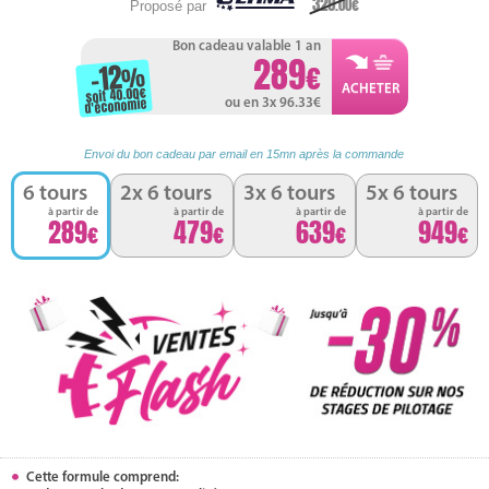
329
.00
Proposé par
Bon cadeau valable 1 an
289
-12
%
soit 40.00
d'économie
ou en 3x 96.33
Envoi du bon cadeau par email en 15mn après la commande
6 tours
2x 6 tours
3x 6 tours
5x 6 tours
à partir de
à partir de
à partir de
à partir de
289
479
639
949
Cette formule comprend: