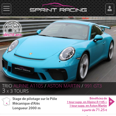
TRIO
ALPINE A110S
/
ASTON MARTIN
/
991 GT3
3
3
TOURS
X
Stage de pilotage sur le Pôle
Bénéficiez de
1 tour supp. en Alpine A110S +
Mécanique d'Alès
1 tour supp. en Aston Martin
Longueur 2000 m
71.25
à partir de