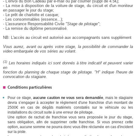
- L'envoi du Bon Cadeau par e-mail ou par courrier (suppl de 4.5€);
- La mise à disposition de la voiture de stage, du circuit et d'un moniteur
en passager le jour du stage;
- Le prêt de charlotte et casque;
- Les consommables (essence...);
- L'assurance Responsabilité Civile
"Stage de pilotage"
;
- La remise du diplôme personnalisé.
NB: L'accès au circuit est autorisé aux accompagnants sans supplément
Vous aurez, avant ou après votre stage, la possibilité de commander la
video embarquée de vos séries au volant.
(1)
Les horaires indiqués ici sont donnés à titre indicatif et peuvent varier
en
fonction du planning de chaque stage de pilotage. "H" indique l'heure de
convocation du stagiaire.
Conditions particulières
Pour ce stage,
aucune caution ne vous sera demandée
, mais le stagiaire
devra s’engager à accepter le règlement d'une franchise d'un montant de
2500€ en cas de dégâts matériels constatés sur le véhicule ou les
installations du circuit suite à une erreur de pilotage.
Une option de rachat de franchise vous sera proposée le jour du stage,
sans obligation, afin de supprimer cette franchise. Si vous prenez cette
option, aucune somme ne pourra donc vous être réclamée en cas d'incident
sur la piste.