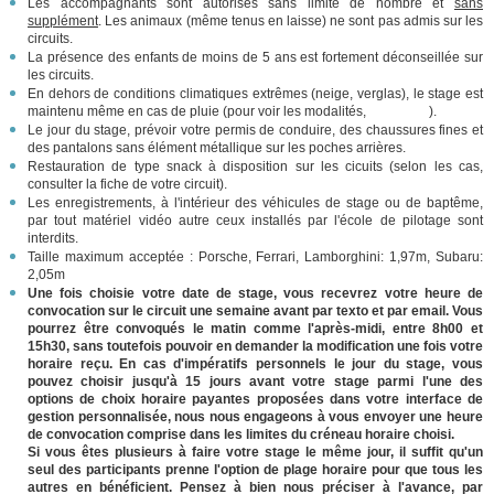
Les accompagnants sont autorisés sans limite de nombre et
sans
supplément
. Les animaux (même tenus en laisse) ne sont pas admis sur les
circuits.
La présence des enfants de moins de 5 ans est fortement déconseillée sur
les circuits.
En dehors de conditions climatiques extrêmes (neige, verglas), le stage est
maintenu même en cas de pluie (pour voir les modalités,
cliquez ici
).
Le jour du stage, prévoir votre permis de conduire, des chaussures fines et
des pantalons sans élément métallique sur les poches arrières.
Restauration de type snack à disposition sur les cicuits (selon les cas,
consulter la fiche de votre circuit).
Les enregistrements, à l'intérieur des véhicules de stage ou de baptême,
par tout matériel vidéo autre ceux installés par l'école de pilotage sont
interdits.
Taille maximum acceptée : Porsche, Ferrari, Lamborghini: 1,97m, Subaru:
2,05m
Une fois choisie votre date de stage, vous recevrez votre heure de
convocation sur le circuit une semaine avant par texto et par email. Vous
pourrez être convoqués le matin comme l'après-midi, entre 8h00 et
15h30, sans toutefois pouvoir en demander la modification une fois votre
horaire reçu. En cas d'impératifs personnels le jour du stage, vous
pouvez choisir jusqu'à 15 jours avant votre stage parmi l'une des
options de choix horaire payantes proposées dans votre interface de
gestion personnalisée, nous nous engageons à vous envoyer une heure
de convocation comprise dans les limites du créneau horaire choisi.
Si vous êtes plusieurs à faire votre stage le même jour, il suffit qu'un
seul des participants prenne l'option de plage horaire pour que tous les
autres en bénéficient. Pensez à bien nous préciser à l'avance, par