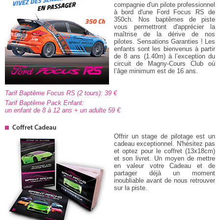
compagnie d'un pilote professionnel
à bord d'une Ford Focus RS de
350ch. Nos baptêmes de piste
vous permettront d'apprécier la
maîtrise de la dérive de nos
pilotes. Sensations Garanties ! Les
enfants sont les bienvenus à partir
de 8 ans (1.40m) à l’exception du
circuit de Magny-Cours Club où
l’âge minimum est de 16 ans.
Tarif Baptême Focus RS (2 tours): 39
Tarif Baptême Pack Enfant:
un enfant de 8 à 12 ans + un adulte 59
Coffret Cadeau
Offrir un stage de pilotage est un
cadeau exceptionnel. N'hésitez pas
et optez pour le coffret (13x18cm)
et son livret. Un moyen de mettre
en valeur votre Cadeau et de
partager déjà un moment
inoubliable avant de nous retrouver
sur la piste.