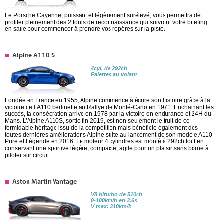
Le Porsche Cayenne, puissant et légèrement surélevé, vous permettra de
profiter pleinement des 2 tours de reconnaissance qui suivront votre briefing
en salle pour commencer à prendre vos repères sur la piste.
Alpine A110 S
4cyl. de 292ch
Palettes au volant
Fondée en France en 1955, Alpine commence à écrire son histoire grâce à la
victoire de l’A110 berlinette au Rallye de Monté-Carlo en 1971. Enchainant les
succès, la consécration arrive en 1978 par la victoire en endurance et 24H du
Mans. L’Alpine A110S, sortie fin 2019, est non seulement le fruit de ce
formidable héritage issu de la compétition mais bénéficie également des
toutes dernières améliorations Alpine suite au lancement de son modèle A110
Pure et Légende en 2016. Le moteur 4 cylindres est monté à 292ch tout en
conservant une sportive légère, compacte, agile pour un plaisir sans borne à
piloter sur circuit.
Aston Martin Vantage
V8 biturbo de 510ch
0-100km/h en 3.6s
V max: 310km/h