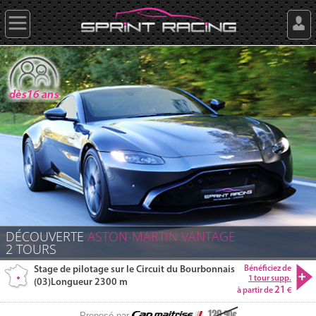
DÉCOUVERTE
ASTON-MARTIN
VANTAGE
2
TOURS
Stage de pilotage sur le Circuit du Bourbonnais
Bénéficiez de
1 tour supp.
(03)
Longueur 2300 m
21
à partir de
129
.90
Proposé par