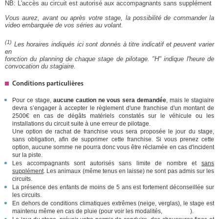
NB: L'accès au circuit est autorisé aux accompagnants sans supplément
Vous aurez, avant ou après votre stage, la possibilité de commander la
video embarquée de vos séries au volant.
(1)
Les horaires indiqués ici sont donnés à titre indicatif et peuvent varier
en
fonction du planning de chaque stage de pilotage. "H" indique l'heure de
convocation du stagiaire.
Conditions particulières
Pour ce stage,
aucune caution ne vous sera demandée
, mais le stagiaire
devra s’engager à accepter le règlement d'une franchise d'un montant de
2500€ en cas de dégâts matériels constatés sur le véhicule ou les
installations du circuit suite à une erreur de pilotage.
Une option de rachat de franchise vous sera proposée le jour du stage,
sans obligation, afin de supprimer cette franchise. Si vous prenez cette
option, aucune somme ne pourra donc vous être réclamée en cas d'incident
sur la piste.
Les accompagnants sont autorisés sans limite de nombre et
sans
supplément
. Les animaux (même tenus en laisse) ne sont pas admis sur les
circuits.
La présence des enfants de moins de 5 ans est fortement déconseillée sur
les circuits.
En dehors de conditions climatiques extrêmes (neige, verglas), le stage est
maintenu même en cas de pluie (pour voir les modalités,
cliquez ici
).