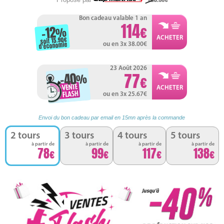
Bon cadeau valable 1 an
114
-12
%
soit 15.90
d'économie
ou en 3x 38.00
23 Août 2026
-40
77
%
ou en 3x 25.67
Envoi du bon cadeau par email en 15mn après la commande
2 tours
3 tours
4 tours
5 tours
à partir de
à partir de
à partir de
à partir de
78
99
117
138