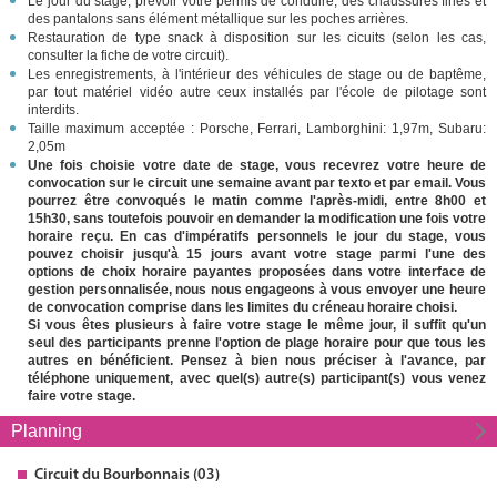
Le jour du stage, prévoir votre permis de conduire, des chaussures fines et
des pantalons sans élément métallique sur les poches arrières.
Restauration de type snack à disposition sur les cicuits (selon les cas,
consulter la fiche de votre circuit).
Les enregistrements, à l'intérieur des véhicules de stage ou de baptême,
par tout matériel vidéo autre ceux installés par l'école de pilotage sont
interdits.
Taille maximum acceptée : Porsche, Ferrari, Lamborghini: 1,97m, Subaru:
2,05m
Une fois choisie votre date de stage, vous recevrez votre heure de
convocation sur le circuit une semaine avant par texto et par email. Vous
pourrez être convoqués le matin comme l'après-midi, entre 8h00 et
15h30, sans toutefois pouvoir en demander la modification une fois votre
horaire reçu. En cas d'impératifs personnels le jour du stage, vous
pouvez choisir jusqu'à 15 jours avant votre stage parmi l'une des
options de choix horaire payantes proposées dans votre interface de
gestion personnalisée, nous nous engageons à vous envoyer une heure
de convocation comprise dans les limites du créneau horaire choisi.
Si vous êtes plusieurs à faire votre stage le même jour, il suffit qu'un
seul des participants prenne l'option de plage horaire pour que tous les
autres en bénéficient. Pensez à bien nous préciser à l'avance, par
téléphone uniquement, avec quel(s) autre(s) participant(s) vous venez
faire votre stage.
Planning
Circuit
du Bourbonnais (03)