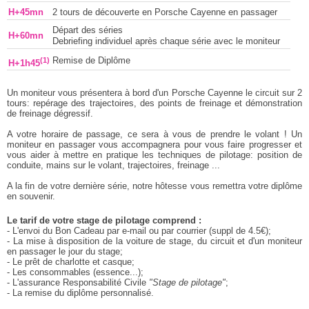
H+45mn
2 tours de découverte en Porsche Cayenne en passager
Départ des séries
H+60mn
Debriefing individuel après chaque série avec le moniteur
(1)
Remise de Diplôme
H+1h45
Un moniteur vous présentera à bord d'un Porsche Cayenne le circuit sur 2
tours: repérage des trajectoires, des points de freinage et démonstration
de freinage dégressif.
A votre horaire de passage, ce sera à vous de prendre le volant ! Un
moniteur en passager vous accompagnera pour vous faire progresser et
vous aider à mettre en pratique les techniques de pilotage: position de
conduite, mains sur le volant, trajectoires, freinage ...
A la fin de votre dernière série, notre hôtesse vous remettra votre diplôme
en souvenir.
Le tarif de votre stage de pilotage comprend :
- L'envoi du Bon Cadeau par e-mail ou par courrier (suppl de 4.5€);
- La mise à disposition de la voiture de stage, du circuit et d'un moniteur
en passager le jour du stage;
- Le prêt de charlotte et casque;
- Les consommables (essence...);
- L'assurance Responsabilité Civile
"Stage de pilotage"
;
- La remise du diplôme personnalisé.