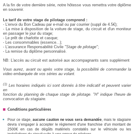
A la fin de votre dernière série, notre hôtesse vous remettra votre diplôme
en souvenir.
Le tarif de votre stage de pilotage comprend :
- L'envoi du Bon Cadeau par e-mail ou par courrier (suppl de 4.5€);
- La mise à disposition de la voiture de stage, du circuit et d'un moniteur
en passager le jour du stage;
- Le prêt de charlotte et casque;
- Les consommables (essence...);
- L'assurance Responsabilité Civile
"Stage de pilotage"
;
- La remise du diplôme personnalisé.
NB: L'accès au circuit est autorisé aux accompagnants sans supplément
Vous aurez, avant ou après votre stage, la possibilité de commander la
video embarquée de vos séries au volant.
(1)
Les horaires indiqués ici sont donnés à titre indicatif et peuvent varier
en
fonction du planning de chaque stage de pilotage. "H" indique l'heure de
convocation du stagiaire.
Conditions particulières
Pour ce stage,
aucune caution ne vous sera demandée
, mais le stagiaire
devra s’engager à accepter le règlement d'une franchise d'un montant de
2500€ en cas de dégâts matériels constatés sur le véhicule ou les
installations du circuit suite à une erreur de pilotage.