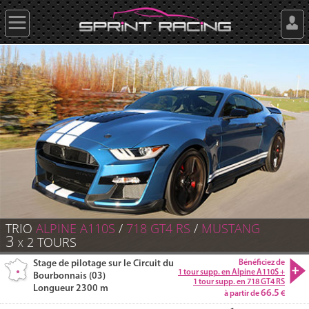
TRIO
ALPINE A110S
/
718 GT4 RS
/
MUSTANG
3
2
TOURS
X
Stage de pilotage sur le Circuit du
Bénéficiez de
1 tour supp. en Alpine A110S +
Bourbonnais (03)
1 tour supp. en 718 GT4 RS
Longueur 2300 m
66.5
à partir de