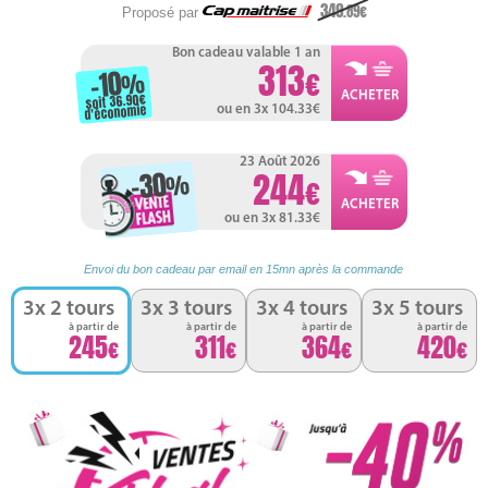
349
.89
Proposé par
Bon cadeau valable 1 an
313
-10
%
soit 36.90
d'économie
ou en 3x 104.33
23 Août 2026
-30
244
%
ou en 3x 81.33
Envoi du bon cadeau par email en 15mn après la commande
3x 2 tours
3x 3 tours
3x 4 tours
3x 5 tours
à partir de
à partir de
à partir de
à partir de
245
311
364
420