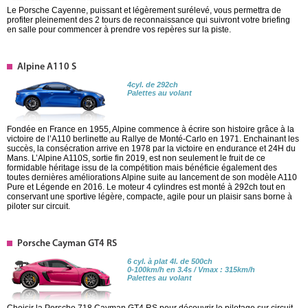
Le Porsche Cayenne, puissant et légèrement surélevé, vous permettra de
profiter pleinement des 2 tours de reconnaissance qui suivront votre briefing
en salle pour commencer à prendre vos repères sur la piste.
Alpine A110 S
4cyl. de 292ch
Palettes au volant
Fondée en France en 1955, Alpine commence à écrire son histoire grâce à la
victoire de l’A110 berlinette au Rallye de Monté-Carlo en 1971. Enchainant les
succès, la consécration arrive en 1978 par la victoire en endurance et 24H du
Mans. L’Alpine A110S, sortie fin 2019, est non seulement le fruit de ce
formidable héritage issu de la compétition mais bénéficie également des
toutes dernières améliorations Alpine suite au lancement de son modèle A110
Pure et Légende en 2016. Le moteur 4 cylindres est monté à 292ch tout en
conservant une sportive légère, compacte, agile pour un plaisir sans borne à
piloter sur circuit.
Porsche Cayman GT4 RS
6 cyl. à plat 4l. de 500ch
0-100km/h en 3.4s / Vmax : 315km/h
Palettes au volant
Choisir la Porsche 718 Cayman GT4 RS pour découvrir le pilotage sur circuit