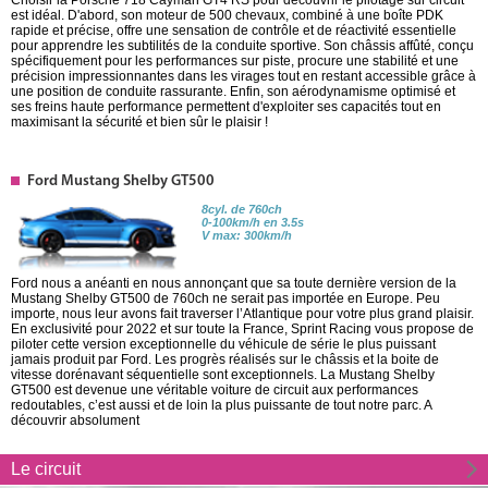
est idéal. D'abord, son moteur de 500 chevaux, combiné à une boîte PDK
rapide et précise, offre une sensation de contrôle et de réactivité essentielle
pour apprendre les subtilités de la conduite sportive. Son châssis affûté, conçu
spécifiquement pour les performances sur piste, procure une stabilité et une
précision impressionnantes dans les virages tout en restant accessible grâce à
une position de conduite rassurante. Enfin, son aérodynamisme optimisé et
ses freins haute performance permettent d'exploiter ses capacités tout en
maximisant la sécurité et bien sûr le plaisir !
Ford Mustang Shelby GT500
8cyl. de 760ch
0-100km/h en 3.5s
V max: 300km/h
Ford nous a anéanti en nous annonçant que sa toute dernière version de la
Mustang Shelby GT500 de 760ch ne serait pas importée en Europe. Peu
importe, nous leur avons fait traverser l’Atlantique pour votre plus grand plaisir.
En exclusivité pour 2022 et sur toute la France, Sprint Racing vous propose de
piloter cette version exceptionnelle du véhicule de série le plus puissant
jamais produit par Ford. Les progrès réalisés sur le châssis et la boite de
vitesse dorénavant séquentielle sont exceptionnels. La Mustang Shelby
GT500 est devenue une véritable voiture de circuit aux performances
redoutables, c’est aussi et de loin la plus puissante de tout notre parc. A
découvrir absolument
Le circuit