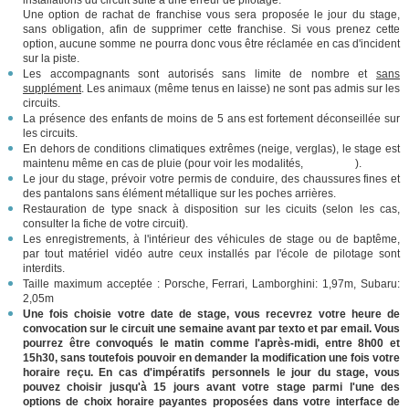
Une option de rachat de franchise vous sera proposée le jour du stage,
sans obligation, afin de supprimer cette franchise. Si vous prenez cette
option, aucune somme ne pourra donc vous être réclamée en cas d'incident
sur la piste.
Les accompagnants sont autorisés sans limite de nombre et
sans
supplément
. Les animaux (même tenus en laisse) ne sont pas admis sur les
circuits.
La présence des enfants de moins de 5 ans est fortement déconseillée sur
les circuits.
En dehors de conditions climatiques extrêmes (neige, verglas), le stage est
maintenu même en cas de pluie (pour voir les modalités,
cliquez ici
).
Le jour du stage, prévoir votre permis de conduire, des chaussures fines et
des pantalons sans élément métallique sur les poches arrières.
Restauration de type snack à disposition sur les cicuits (selon les cas,
consulter la fiche de votre circuit).
Les enregistrements, à l'intérieur des véhicules de stage ou de baptême,
par tout matériel vidéo autre ceux installés par l'école de pilotage sont
interdits.
Taille maximum acceptée : Porsche, Ferrari, Lamborghini: 1,97m, Subaru:
2,05m
Une fois choisie votre date de stage, vous recevrez votre heure de
convocation sur le circuit une semaine avant par texto et par email. Vous
pourrez être convoqués le matin comme l'après-midi, entre 8h00 et
15h30, sans toutefois pouvoir en demander la modification une fois votre
horaire reçu. En cas d'impératifs personnels le jour du stage, vous
pouvez choisir jusqu'à 15 jours avant votre stage parmi l'une des
options de choix horaire payantes proposées dans votre interface de