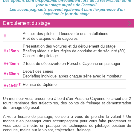
Les options sont disponibles directement lors de la réservation ou le
jour du stage auprès de l'accueil.
Les accompagnants peuvent également faire l'expérience d'un
baptême le jour du stage.
Déroulement du stage
Accueil des pilotes - Découverte des installations
H
Prêt de casques et de cagoules
Présentation des voitures et du déroulement du stage
H+15mn
Briefing video sur les règles de conduite et de sécurité (30')
Conseils de pilotage
H+45mn
2 tours de découverte en Porsche Cayenne en passager
Départ des séries
H+60mn
Debriefing individuel après chaque série avec le moniteur
(1)
Remise de Diplôme
H+1h45
Un moniteur vous présentera à bord d'un Porsche Cayenne le circuit sur 2
tours: repérage des trajectoires, des points de freinage et démonstration
de freinage dégressif.
A votre horaire de passage, ce sera à vous de prendre le volant ! Un
moniteur en passager vous accompagnera pour vous faire progresser et
vous aider à mettre en pratique les techniques de pilotage: position de
conduite, mains sur le volant, trajectoires, freinage ...