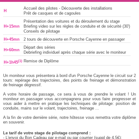
Accueil des pilotes - Découverte des installations
H
Prêt de casques et de cagoules
Présentation des voitures et du déroulement du stage
H+15mn
Briefing video sur les règles de conduite et de sécurité (30')
Conseils de pilotage
H+45mn
2 tours de découverte en Porsche Cayenne en passager
Départ des séries
H+60mn
Debriefing individuel après chaque série avec le moniteur
(1)
Remise de Diplôme
H+1h45
Un moniteur vous présentera à bord d'un Porsche Cayenne le circuit sur 2
tours: repérage des trajectoires, des points de freinage et démonstration
de freinage dégressif.
A votre horaire de passage, ce sera à vous de prendre le volant ! Un
moniteur en passager vous accompagnera pour vous faire progresser et
vous aider à mettre en pratique les techniques de pilotage: position de
conduite, mains sur le volant, trajectoires, freinage ...
A la fin de votre dernière série, notre hôtesse vous remettra votre diplôme
en souvenir.
Le tarif de votre stage de pilotage comprend :
- L'envoi du Bon Cadeau par e-mail ou par courrier (suppl de 4.5€);