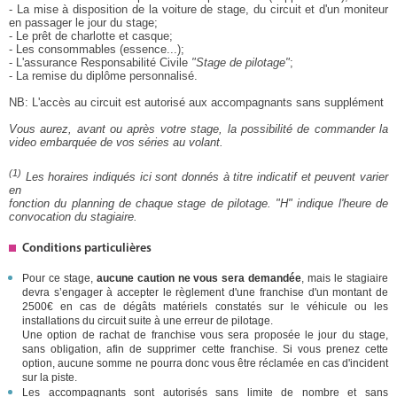
- La mise à disposition de la voiture de stage, du circuit et d'un moniteur
en passager le jour du stage;
- Le prêt de charlotte et casque;
- Les consommables (essence...);
- L'assurance Responsabilité Civile
"Stage de pilotage"
;
- La remise du diplôme personnalisé.
NB: L'accès au circuit est autorisé aux accompagnants sans supplément
Vous aurez, avant ou après votre stage, la possibilité de commander la
video embarquée de vos séries au volant.
(1)
Les horaires indiqués ici sont donnés à titre indicatif et peuvent varier
en
fonction du planning de chaque stage de pilotage. "H" indique l'heure de
convocation du stagiaire.
Conditions particulières
Pour ce stage,
aucune caution ne vous sera demandée
, mais le stagiaire
devra s’engager à accepter le règlement d'une franchise d'un montant de
2500€ en cas de dégâts matériels constatés sur le véhicule ou les
installations du circuit suite à une erreur de pilotage.
Une option de rachat de franchise vous sera proposée le jour du stage,
sans obligation, afin de supprimer cette franchise. Si vous prenez cette
option, aucune somme ne pourra donc vous être réclamée en cas d'incident
sur la piste.
Les accompagnants sont autorisés sans limite de nombre et
sans