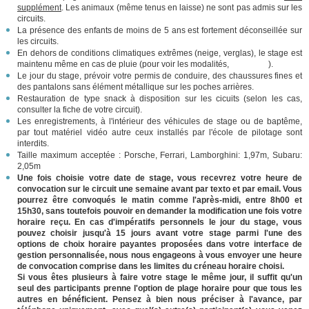
supplément
. Les animaux (même tenus en laisse) ne sont pas admis sur les
circuits.
La présence des enfants de moins de 5 ans est fortement déconseillée sur
les circuits.
En dehors de conditions climatiques extrêmes (neige, verglas), le stage est
maintenu même en cas de pluie (pour voir les modalités,
cliquez ici
).
Le jour du stage, prévoir votre permis de conduire, des chaussures fines et
des pantalons sans élément métallique sur les poches arrières.
Restauration de type snack à disposition sur les cicuits (selon les cas,
consulter la fiche de votre circuit).
Les enregistrements, à l'intérieur des véhicules de stage ou de baptême,
par tout matériel vidéo autre ceux installés par l'école de pilotage sont
interdits.
Taille maximum acceptée : Porsche, Ferrari, Lamborghini: 1,97m, Subaru:
2,05m
Une fois choisie votre date de stage, vous recevrez votre heure de
convocation sur le circuit une semaine avant par texto et par email. Vous
pourrez être convoqués le matin comme l'après-midi, entre 8h00 et
15h30, sans toutefois pouvoir en demander la modification une fois votre
horaire reçu. En cas d'impératifs personnels le jour du stage, vous
pouvez choisir jusqu'à 15 jours avant votre stage parmi l'une des
options de choix horaire payantes proposées dans votre interface de
gestion personnalisée, nous nous engageons à vous envoyer une heure
de convocation comprise dans les limites du créneau horaire choisi.
Si vous êtes plusieurs à faire votre stage le même jour, il suffit qu'un
seul des participants prenne l'option de plage horaire pour que tous les
autres en bénéficient. Pensez à bien nous préciser à l'avance, par