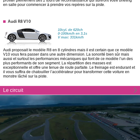
profiter pleinement des 2 tours de reconnaissance qui suivront votre briefing
en salle pour commencer à prendre vos repères sur la piste.
Audi R8 V10
10cyl. de 620ch
0-100km/h en 3.1s
V max: 331km/h
Audi proposait le modèle R8 en 8 cylindres mais il est certain que ce modèle
V10 vous fera passer dans une autre dimension. La sonorité bien sûr mais
aussi et surtout les performances mécaniques qui font de ce modèle l’un des
plus performants de son segment. La répartition des masses est
exceptionnelle et offre une tenue de route parfaite. Le freinage est endurant et
il vous suffira de chatouiller l’accélérateur pour transformer cette voiture en
monstre lâché sur la piste.
Le circuit