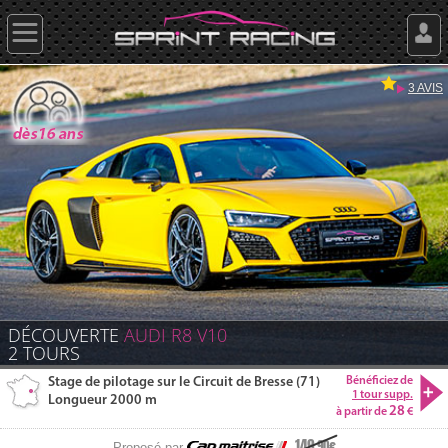
3 AVIS
DÉCOUVERTE
AUDI
R8
V10
2
TOURS
Stage de pilotage sur le Circuit de Bresse (71)
Bénéficiez de
1 tour supp.
Longueur 2000 m
28
à partir de
149
.90
Proposé par