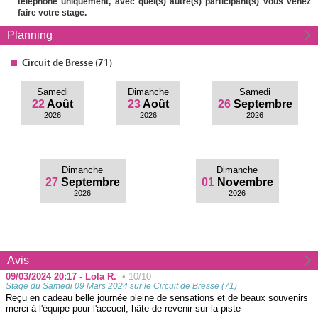
téléphone uniquement, avec quel(s) autre(s) participant(s) vous venez
faire votre stage.
Planning
Circuit
de Bresse (71)
Samedi
Dimanche
Samedi
22
Août
23
Août
26
Septembre
2026
2026
2026
Dimanche
Dimanche
27
Septembre
01
Novembre
2026
2026
Avis
09/03/2024 20:17 - Lola R.
• 10/10
Stage du Samedi 09 Mars 2024 sur le Circuit de Bresse (71)
Reçu en cadeau belle journée pleine de sensations et de beaux souvenirs
merci à l'équipe pour l'accueil, hâte de revenir sur la piste