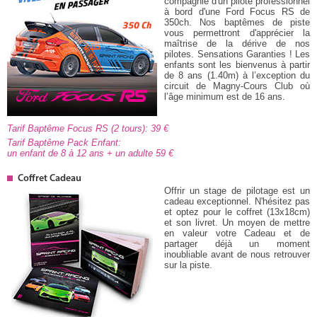
compagnie d'un pilote professionnel
à bord d'une Ford Focus RS de
350ch. Nos baptêmes de piste
vous permettront d'apprécier la
maîtrise de la dérive de nos
pilotes. Sensations Garanties ! Les
enfants sont les bienvenus à partir
de 8 ans (1.40m) à l’exception du
circuit de Magny-Cours Club où
l’âge minimum est de 16 ans.
Tarif Baptême Focus RS (2 tours): 39
Tarif Baptême Pack Enfant:
un enfant de 8 à 12 ans + un adulte 59
Coffret Cadeau
Offrir un stage de pilotage est un
cadeau exceptionnel. N'hésitez pas
et optez pour le coffret (13x18cm)
et son livret. Un moyen de mettre
en valeur votre Cadeau et de
partager déjà un moment
inoubliable avant de nous retrouver
sur la piste.