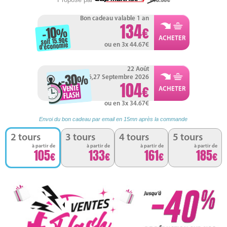
Bon cadeau valable 1 an
134
-10
%
soit 15.90
d'économie
ou en 3x 44.67
22 Août
-30
%
26,27 Septembre 2026
104
ou en 3x 34.67
Envoi du bon cadeau par email en 15mn après la commande
2 tours
3 tours
4 tours
5 tours
à partir de
à partir de
à partir de
à partir de
105
133
161
185