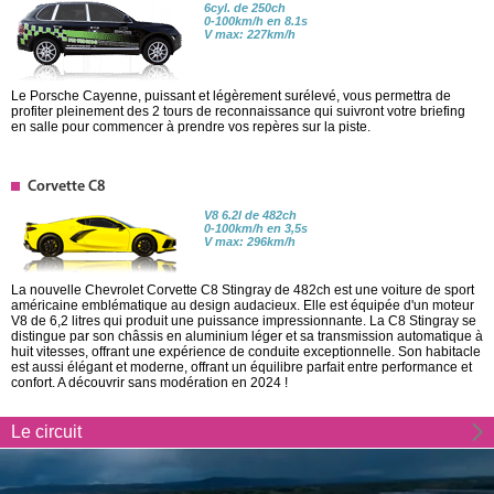
6cyl. de 250ch
0-100km/h en 8.1s
V max: 227km/h
Le Porsche Cayenne, puissant et légèrement surélevé, vous permettra de
profiter pleinement des 2 tours de reconnaissance qui suivront votre briefing
en salle pour commencer à prendre vos repères sur la piste.
Corvette C8
V8 6.2l de 482ch
0-100km/h en 3,5s
V max: 296km/h
La nouvelle Chevrolet Corvette C8 Stingray de 482ch est une voiture de sport
américaine emblématique au design audacieux. Elle est équipée d'un moteur
V8 de 6,2 litres qui produit une puissance impressionnante. La C8 Stingray se
distingue par son châssis en aluminium léger et sa transmission automatique à
huit vitesses, offrant une expérience de conduite exceptionnelle. Son habitacle
est aussi élégant et moderne, offrant un équilibre parfait entre performance et
confort. A découvrir sans modération en 2024 !
Le circuit