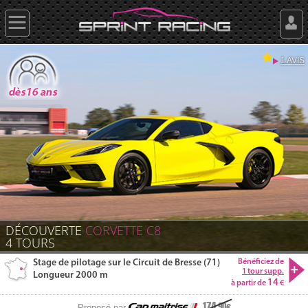
1 AVIS
DÉCOUVERTE
CORVETTE C8
4
TOURS
Stage de pilotage sur le Circuit de Bresse (71)
Bénéficiez de
1 tour supp.
Longueur 2000 m
14
à partir de
174
.90
Proposé par