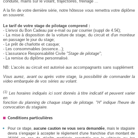
conduite, mains sur le volant, trajectoires, freinage ...
A la fin de votre dernière série, notre hôtesse vous remettra votre diplôme
en souvenir.
Le tarif de votre stage de pilotage comprend :
- L'envoi du Bon Cadeau par e-mail ou par courrier (suppl de 4.5€);
- La mise à disposition de la voiture de stage, du circuit et d'un moniteur
en passager le jour du stage;
- Le prêt de charlotte et casque;
- Les consommables (essence...);
- L'assurance Responsabilité Civile
"Stage de pilotage"
;
- La remise du diplôme personnalisé.
NB: L'accès au circuit est autorisé aux accompagnants sans supplément
Vous aurez, avant ou après votre stage, la possibilité de commander la
video embarquée de vos séries au volant.
(1)
Les horaires indiqués ici sont donnés à titre indicatif et peuvent varier
en
fonction du planning de chaque stage de pilotage. "H" indique l'heure de
convocation du stagiaire.
Conditions particulières
Pour ce stage,
aucune caution ne vous sera demandée
, mais le stagiaire
devra s’engager à accepter le règlement d'une franchise d'un montant de