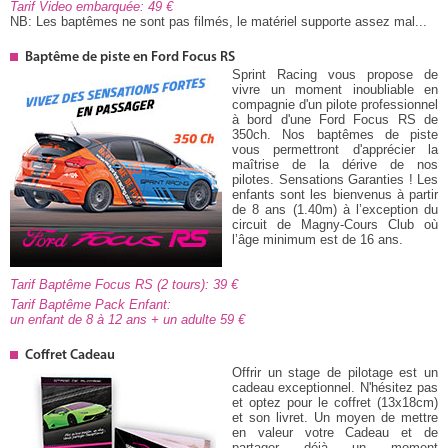
Tarif Video embarquée: 49
NB: Les baptêmes ne sont pas filmés, le matériel supporte assez mal...
Baptême de piste en Ford Focus RS
Sprint Racing vous propose de
vivre un moment inoubliable en
compagnie d'un pilote professionnel
à bord d'une Ford Focus RS de
350ch. Nos baptêmes de piste
vous permettront d'apprécier la
maîtrise de la dérive de nos
pilotes. Sensations Garanties ! Les
enfants sont les bienvenus à partir
de 8 ans (1.40m) à l’exception du
circuit de Magny-Cours Club où
l’âge minimum est de 16 ans.
Tarif Baptême Focus RS (2 tours): 39
Tarif Baptême Pack Enfant:
un enfant de 8 à 12 ans + un adulte 59
Coffret Cadeau
Offrir un stage de pilotage est un
cadeau exceptionnel. N'hésitez pas
et optez pour le coffret (13x18cm)
et son livret. Un moyen de mettre
en valeur votre Cadeau et de
partager déjà un moment