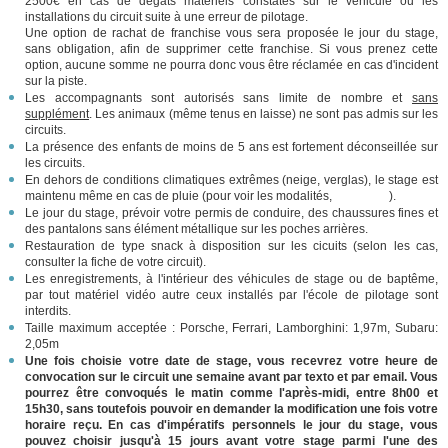
2500€ en cas de dégâts matériels constatés sur le véhicule ou les
installations du circuit suite à une erreur de pilotage.
Une option de rachat de franchise vous sera proposée le jour du stage,
sans obligation, afin de supprimer cette franchise. Si vous prenez cette
option, aucune somme ne pourra donc vous être réclamée en cas d'incident
sur la piste.
Les accompagnants sont autorisés sans limite de nombre et
sans
supplément
. Les animaux (même tenus en laisse) ne sont pas admis sur les
circuits.
La présence des enfants de moins de 5 ans est fortement déconseillée sur
les circuits.
En dehors de conditions climatiques extrêmes (neige, verglas), le stage est
maintenu même en cas de pluie (pour voir les modalités,
cliquez ici
).
Le jour du stage, prévoir votre permis de conduire, des chaussures fines et
des pantalons sans élément métallique sur les poches arrières.
Restauration de type snack à disposition sur les cicuits (selon les cas,
consulter la fiche de votre circuit).
Les enregistrements, à l'intérieur des véhicules de stage ou de baptême,
par tout matériel vidéo autre ceux installés par l'école de pilotage sont
interdits.
Taille maximum acceptée : Porsche, Ferrari, Lamborghini: 1,97m, Subaru:
2,05m
Une fois choisie votre date de stage, vous recevrez votre heure de
convocation sur le circuit une semaine avant par texto et par email. Vous
pourrez être convoqués le matin comme l'après-midi, entre 8h00 et
15h30, sans toutefois pouvoir en demander la modification une fois votre
horaire reçu. En cas d'impératifs personnels le jour du stage, vous
pouvez choisir jusqu'à 15 jours avant votre stage parmi l'une des