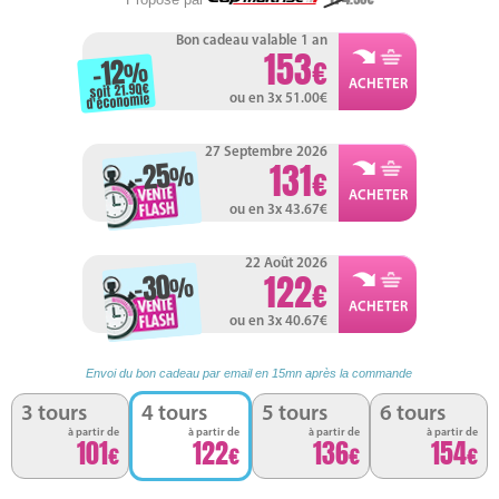
Bon cadeau valable 1 an
153
-12
%
soit 21.90
d'économie
ou en 3x 51.00
27 Septembre 2026
-25
131
%
ou en 3x 43.67
22 Août 2026
-30
122
%
ou en 3x 40.67
Envoi du bon cadeau par email en 15mn après la commande
3 tours
4 tours
5 tours
6 tours
à partir de
à partir de
à partir de
à partir de
101
122
136
154