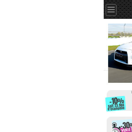
-10
%
soit 23.90
d'économie
-30