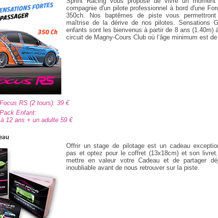
Sprint Racing vous propose de vivre un moment i
compagnie d'un pilote professionnel à bord d'une F
350ch. Nos baptêmes de piste vous permettront d
maîtrise de la dérive de nos pilotes. Sensations G
enfants sont les bienvenus à partir de 8 ans (1.40m) à
circuit de Magny-Cours Club où l’âge minimum est de
 Focus RS (2 tours): 39
 Pack Enfant:
8 à 12 ans + un adulte 59
eau
Offrir un stage de pilotage est un cadeau exceptio
pas et optez pour le coffret (13x18cm) et son livr
mettre en valeur votre Cadeau et de partager d
inoubliable avant de nous retrouver sur la piste.