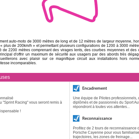
nement auto-moto de 3000 mètres de long et de 12 mètres de largeur moyenne, ho
« plus de 200km/h » et permettant plusieurs configurations de 1200 à 3000 mètr
racé de 2200 mètres comprenant des virages lents, des courbes moyennes et des 
rincipal d'offrir un maximum de sécurité aux usagers par des abords très dégag
eillerons avec plaisir sur ce magnifique circuit aux installations hors nor
itesse incomparables.
luses
Encadrement
onnalisé
Une équipe de Pilotes professionnels,
ou "Sprint Racing" vous seront remis à
diplômés et de passionnés du Sport Au
répondront à toutes vos attentes...
ispensable !
Reconnaissance
Profitez de 2 tours de reconnaissance d
Porsche Cayenne pour vous familiarise
trajectoires, les zones de freinage...