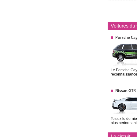
Voitures du
Porsche Ca
Le Porsche Caye
reconnaissance 
Nissan GTR
Testez le derni
plus performan
Le circuit