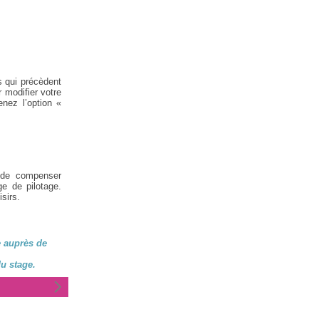
s qui précèdent
 modifier votre
nez l’option «
 de compenser
ge de pilotage.
sirs.
e auprès de
u stage.