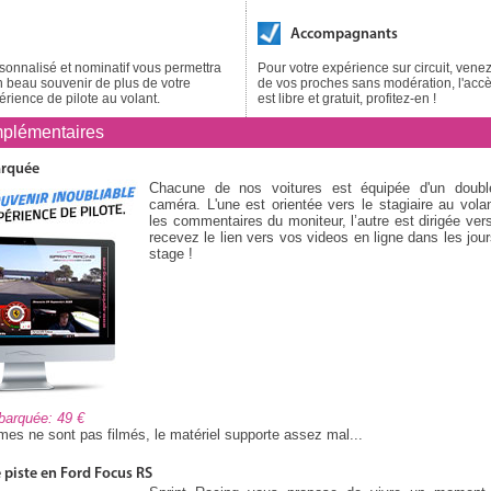
Accompagnants
onnalisé et nominatif vous permettra
Pour votre expérience sur circuit, ve
 beau souvenir de plus de votre
de vos proches sans modération, l'accès
érience de pilote au volant.
est libre et gratuit, profitez-en !
plémentaires
arquée
Chacune de nos voitures est équipée d'un doub
caméra. L'une est orientée vers le stagiaire au volan
les commentaires du moniteur, l’autre est dirigée vers
recevez le lien vers vos videos en ligne dans les jour
stage !
mbarquée: 49
es ne sont pas filmés, le matériel supporte assez mal...
piste en Ford Focus RS