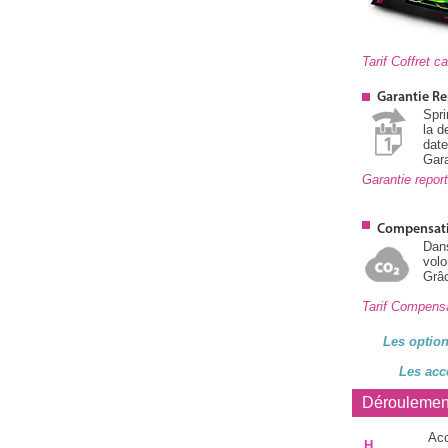
Tarif Coffret 
Garantie Re
Spri
la d
dat
Gara
Garantie repo
Compensat
Dan
volo
Grâc
Tarif Compens
Les option
Les acc
Déroulemen
Acc
H