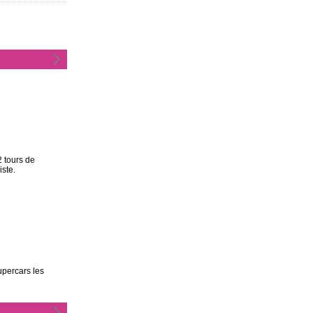
 tours de
iste.
upercars les