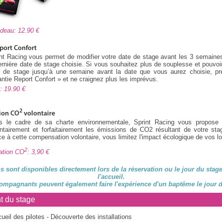
cadeau: 12.90
port Confort
nt Racing vous permet de modifier votre date de stage avant les 3 semaine
ernière date de stage choisie. Si vous souhaitez plus de souplesse et pouvoir
e de stage jusqu’à une semaine avant la date que vous aurez choisie, pre
ntie Report Confort » et ne craignez plus les imprévus.
rt: 19.90
2
ion CO
volontaire
s le cadre de sa charte environnementale, Sprint Racing vous propose
ntairement et forfaitairement les émissions de CO2 résultant de votre sta
e à cette compensation volontaire, vous limitez l'impact écologique de vos loi
2
ation CO
: 3,90
s sont disponibles directement lors de la réservation ou le jour du stag
l'accueil.
ompagnants peuvent également faire l'expérience d'un baptême le jour d
t du stage
ueil des pilotes - Découverte des installations