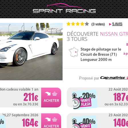
5 AVIS
(3 votes)
DÉCOUVERTE
NISSAN GT
3
TOURS
B
Stage de pilotage sur le
à p
Circuit de Bresse (71)
Longueur 2000 m
Proposé par
Bon cadeau valable 1 an
22 Août 202
-20
211
187
%
ou en 3x 70.33
ou en 3x 62.3
26,27 Septembre 2026
23 Août 202
-40
164
140
%
%