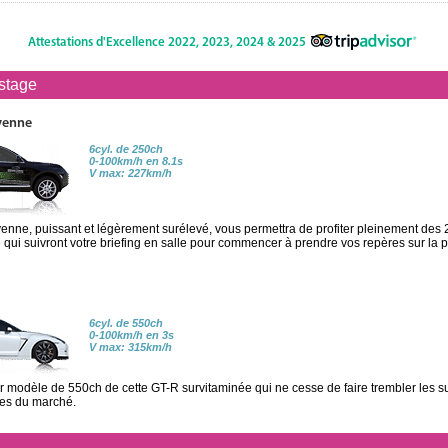
Attestations d'Excellence 2022, 2023, 2024 & 2025
 stage
yenne
6cyl. de 250ch
0-100km/h en 8.1s
V max: 227km/h
nne, puissant et légèrement surélevé, vous permettra de profiter pleinement des 2
qui suivront votre briefing en salle pour commencer à prendre vos repères sur la p
6cyl. de 550ch
0-100km/h en 3s
V max: 315km/h
er modèle de 550ch de cette GT-R survitaminée qui ne cesse de faire trembler les s
tes du marché.