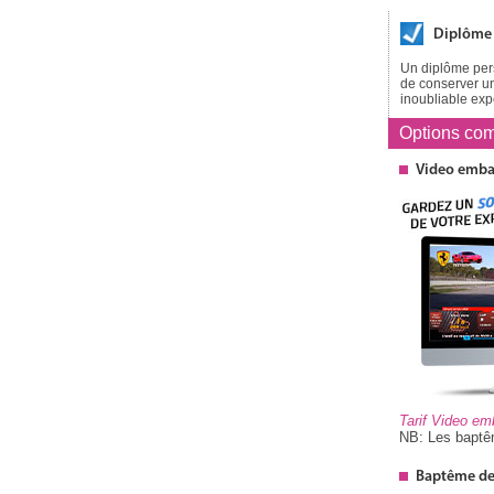
Diplôme
Un diplôme pers
de conserver un
inoubliable exp
Options
com
Video emb
Tarif Video e
NB: Les baptêm
Baptême de 