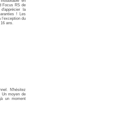
noubliable en
ord Focus RS de
'apprécier la
aranties ! Les
 l’exception du
 16 ans.
nnel. N'hésitez
et. Un moyen de
éjà un moment