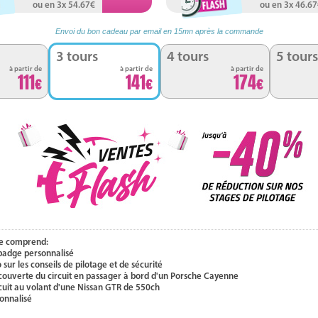
ou en 3x 54.67
ou en 3x 46.6
Envoi du bon cadeau par email en 15mn après la commande
3 tours
4 tours
5 tours
à partir de
à partir de
à partir de
111
141
174
e comprend:
 badge personnalisé
 sur les conseils de pilotage et de sécurité
couverte du circuit en passager à bord d'un Porsche Cayenne
rcuit au volant d'une Nissan GTR de 550ch
onnalisé