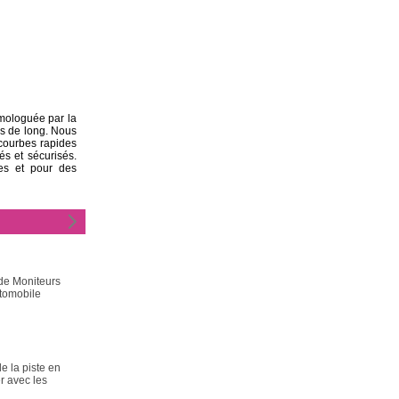
mologuée par la
es de long. Nous
courbes rapides
és et sécurisés.
mes et pour des
 de Moniteurs
tomobile
e la piste en
r avec les