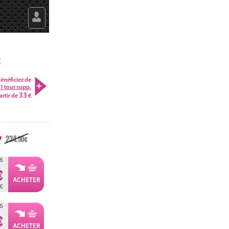
R
énéficiez de
1 tour supp.
33
artir de
234
.90
6
3
6