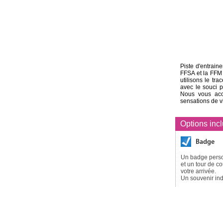
Piste d'entrai
FFSA et la FFM 
utilisons le t
avec le souci p
Nous vous accu
sensations de v
Options inc
Badge
Un badge pers
et un tour de c
votre arrivée.
Un souvenir ind