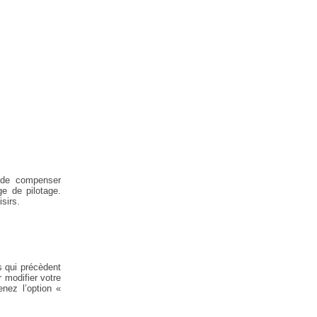
 de compenser
ge de pilotage.
sirs.
s qui précèdent
 modifier votre
nez l’option «