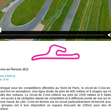
roix-en-Ternois (62)
iste:2100 m
te: 9 m
mologué pour les compétitions officielles au Nord de Paris, le circuit de Croix-en
tracé fort en sensations. Une ligne droite de près de 600 mètres et 6 virages qui s
cités des voitures. Le circuit de Croix s'étend sur près de 2200 mètres et 9 mètr
t accès à de véritables stands de compétition et à différents points de vue sur le c
'une heure de Lille, Croix-en-ternois est un circuit particulièrement recherché pou
es groupes ont à leur disposition un espace d'accueil de 150m2 pour des r
 place.