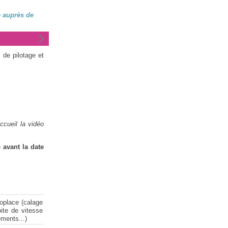
e auprès de
 de pilotage et
ccueil la vidéo
avant la date
noplace (calage
oite de vitesse
ements...)