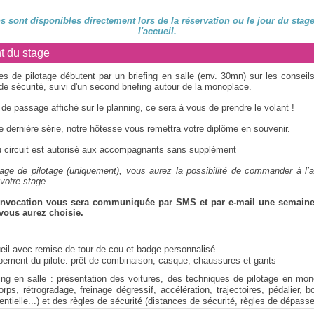
s sont disponibles directement lors de la réservation ou le jour du stag
l'accueil.
t du stage
s de pilotage débutent par un briefing en salle (env. 30mn) sur les conseils
de sécurité, suivi d'un second briefing autour de la monoplace.
 de passage affiché sur le planning, ce sera à vous de prendre le volant !
re dernière série, notre hôtesse vous remettra votre diplôme en souvenir.
 circuit est autorisé aux accompagnants sans supplément
age de pilotage (uniquement), vous aurez la possibilité de commander à l’a
votre stage.
onvocation vous sera communiquée par SMS et par e-mail une semaine 
vous aurez choisie.
eil avec remise de tour de cou et badge personnalisé
pement du pilote: prêt de combinaison, casque, chaussures et gants
fing en salle : présentation des voitures, des techniques de pilotage en mo
rps, rétrogradage, freinage dégressif, accélération, trajectoires, pédalier, b
ntielle...) et des règles de sécurité (distances de sécurité, règles de dépass