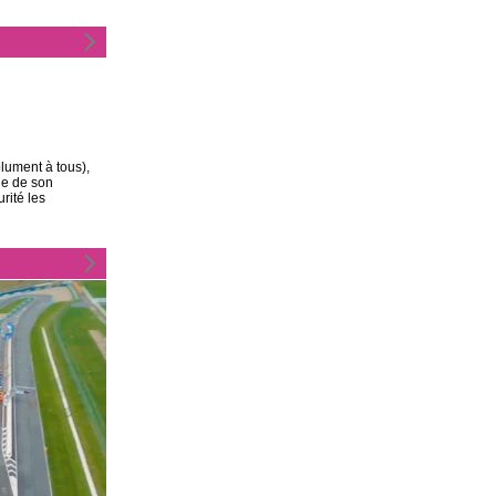
olument à tous),
ble de son
rité les