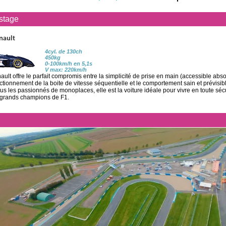
 stage
nault
4cyl. de 130ch
450kg
0-100km/h en 5,1s
V max: 220km/h
ult offre le parfait compromis entre la simplicité de prise en main (accessible abs
onctionnement de la boite de vitesse séquentielle et le comportement sain et prévisi
us les passionnés de monoplaces, elle est la voiture idéale pour vivre en toute sécu
 grands champions de F1.