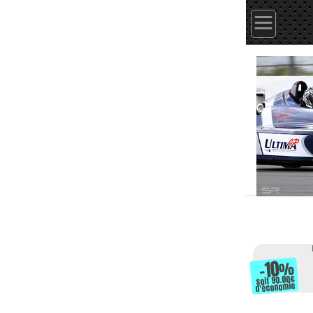
-10
%
soit 90.00
d'économie