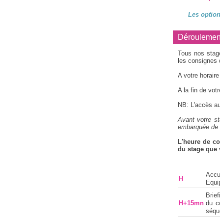
Les option
Déroulemen
Tous nos stage
les consignes 
A votre horaire
A la fin de vot
NB: L'accès au
Avant votre st
embarquée de 
L'heure de c
du stage que 
Accu
H
Equi
Brie
H+15mn
du co
séque