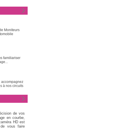
 de Moniteurs
tomobile
 familiariser
age...
nez accompagnez
 à nos circuits
récision de vos
sage en courbe,
 caméra HD est
 de vous faire