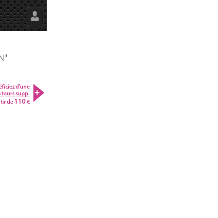
N"
ficiez d'une
6 tours supp.
110
rtir de