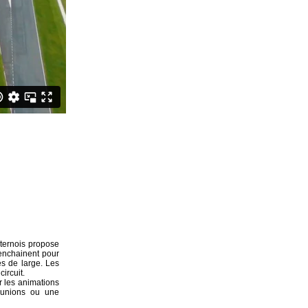
-ternois propose
'enchainent pour
es de large. Les
ircuit.
r les animations
éunions ou une