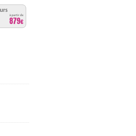
urs
à partir de
879