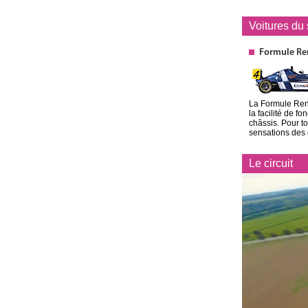
Voitures du
Formule Re
La Formule Rena
la facilité de f
châssis. Pour to
sensations des
Le circuit