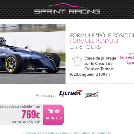
FORMULE "PÔLE POSITIO
FORMULE
RENAULT
5
6
TOURS
X
Béné
Série de 
Stage de pilotage
à pa
sur le Circuit de
Croix-en-Ternois
(62)
Longueur 2100 m
859
.00
Proposé par
Bon cadeau valable 1 an
769
ou en 3x 256.33
Envoi du bon cadeau par email en 15mn après la commande