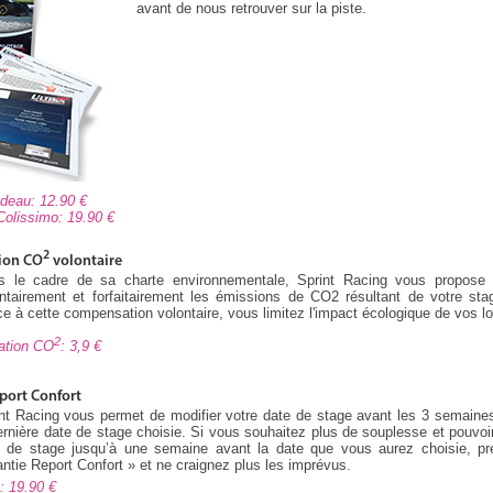
avant de nous retrouver sur la piste.
cadeau: 12.90
 Colissimo: 19.90
2
ion CO
volontaire
s le cadre de sa charte environnementale, Sprint Racing vous propose
ntairement et forfaitairement les émissions de CO2 résultant de votre sta
e à cette compensation volontaire, vous limitez l'impact écologique de vos loi
2
ation CO
: 3,9
port Confort
nt Racing vous permet de modifier votre date de stage avant les 3 semaine
ernière date de stage choisie. Si vous souhaitez plus de souplesse et pouvoir
e de stage jusqu’à une semaine avant la date que vous aurez choisie, pre
ntie Report Confort » et ne craignez plus les imprévus.
rt: 19.90