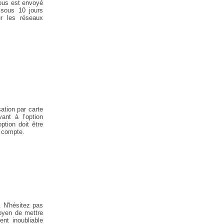
vous est envoyé
 sous 10 jours
r les réseaux
ation par carte
ant à l’option
ption doit être
n compte.
. N'hésitez pas
moyen de mettre
nt inoubliable