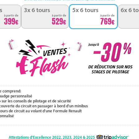
s
3x 6 tours
5x 6 tours
6x 6 to
à partir de
à partir de
à partir de
399
529
769
e comprend:
 badge personnalisé
 sur les conseils de pilotage et de sécurité
couverte du circuit en passager à bord d'un minibus
 tours de circuit au volant d'une Formule Renault
onnalisé
Attestations d'Excellence 2022, 2023, 2024 & 2025