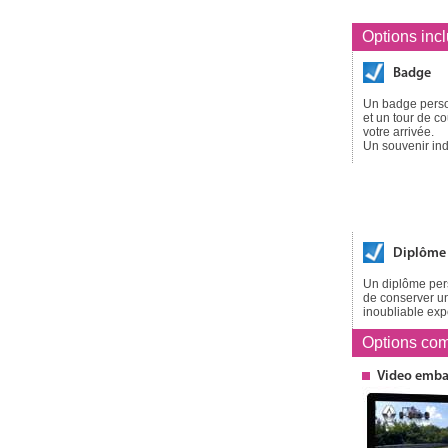
Options inc
Badge
Un badge pers
et un tour de c
votre arrivée.
Un souvenir ind
Diplôme
Un diplôme pers
de conserver un
inoubliable exp
Options
com
Video emb