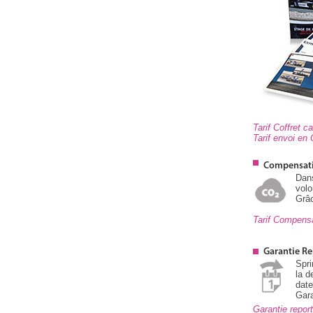
Tarif Coffret 
Tarif envoi en
Compensat
Dan
volo
Grâc
Tarif Compens
Garantie Re
Spri
la d
dat
Gara
Garantie repo