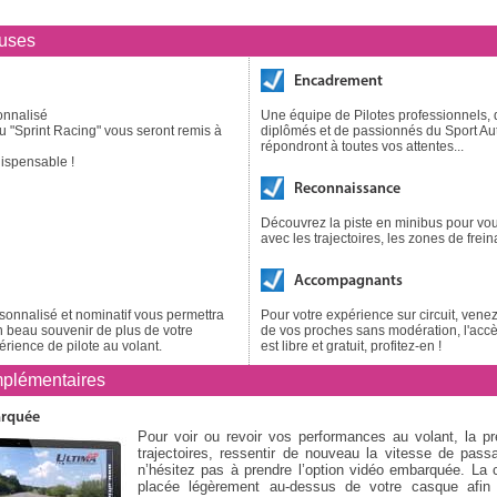
luses
Encadrement
onnalisé
Une équipe de Pilotes professionnels,
ou "Sprint Racing" vous seront remis à
diplômés et de passionnés du Sport Au
répondront à toutes vos attentes...
ispensable !
Reconnaissance
Découvrez la piste en minibus pour vous
avec les trajectoires, les zones de frein
Accompagnants
onnalisé et nominatif vous permettra
Pour votre expérience sur circuit, ve
 beau souvenir de plus de votre
de vos proches sans modération, l'accès
érience de pilote au volant.
est libre et gratuit, profitez-en !
plémentaires
arquée
Pour voir ou revoir vos performances au volant, la p
trajectoires, ressentir de nouveau la vitesse de pas
n’hésitez pas à prendre l’option vidéo embarquée. La
placée légèrement au-dessus de votre casque afin