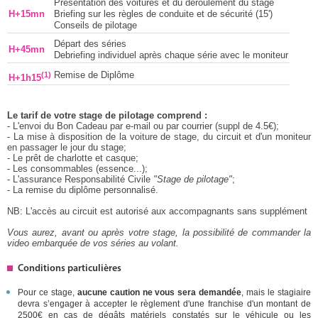
Présentation des voitures et du déroulement du stage
H+15mn
Briefing sur les règles de conduite et de sécurité (15')
Conseils de pilotage
Départ des séries
H+45mn
Debriefing individuel après chaque série avec le moniteur
(1)
Remise de Diplôme
H+1h15
Le tarif de votre stage de pilotage comprend :
- L'envoi du Bon Cadeau par e-mail ou par courrier (suppl de 4.5€);
- La mise à disposition de la voiture de stage, du circuit et d'un moniteur
en passager le jour du stage;
- Le prêt de charlotte et casque;
- Les consommables (essence...);
- L'assurance Responsabilité Civile
"Stage de pilotage"
;
- La remise du diplôme personnalisé.
NB: L'accès au circuit est autorisé aux accompagnants sans supplément
Vous aurez, avant ou après votre stage, la possibilité de commander la
video embarquée de vos séries au volant.
Conditions particulières
Pour ce stage,
aucune caution ne vous sera demandée
, mais le stagiaire
devra s’engager à accepter le règlement d'une franchise d'un montant de
2500€ en cas de dégâts matériels constatés sur le véhicule ou les