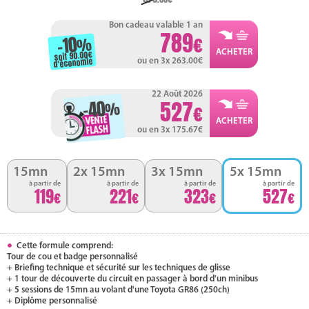
Bon cadeau valable 1 an
789
-10
%
soit 90.00
d'économie
ou en 3x 263.00
22 Août 2026
-40
527
%
ou en 3x 175.67
15mn
2x 15mn
3x 15mn
5x 15mn
à partir de
à partir de
à partir de
à partir de
119
221
323
527
Cette formule comprend:
Tour de cou et badge personnalisé
+ Briefing technique et sécurité sur les techniques de glisse
+ 1 tour de découverte du circuit en passager à bord d'un minibus
+ 5 sessions de 15mn au volant d'une Toyota GR86 (250ch)
+ Diplôme personnalisé