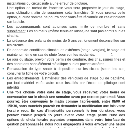
installations du circuit suite à une erreur de pilotage.
Une option de rachat de franchise vous sera proposée le jour du stage,
sans obligation, afin de supprimer cette franchise. Si vous prenez cette
option, aucune somme ne pourra donc vous être réclamée en cas d'incident
sur la piste.
Les accompagnants sont autorisés sans limite de nombre et
sans
supplément
. Les animaux (même tenus en laisse) ne sont pas admis sur les
circuits.
La présence des enfants de moins de 5 ans est fortement déconseillée sur
les circuits.
En dehors de conditions climatiques extrêmes (neige, verglas), le stage est
maintenu même en cas de pluie (pour voir les modalités,
cliquez ici
).
Le jour du stage, prévoir votre permis de conduire, des chaussures fines et
des pantalons sans élément métallique sur les poches arrières.
Restauration de type snack à disposition sur les cicuits (selon les cas,
consulter la fiche de votre circuit).
Les enregistrements, à l'intérieur des véhicules de stage ou de baptême,
par tout matériel vidéo autre ceux installés par l'école de pilotage sont
interdits.
Une fois choisie votre date de stage, vous recevrez votre heure de
convocation sur le circuit une semaine avant par texto et par email. Vous
pourrez être convoqués le matin comme l'après-midi, entre 8h00 et
15h30, sans toutefois pouvoir en demander la modification une fois votre
horaire reçu. En cas d'impératifs personnels le jour du stage, vous
pouvez choisir jusqu'à 15 jours avant votre stage parmi l'une des
options de choix horaire payantes proposées dans votre interface de
gestion personnalisée, nous nous engageons à vous envoyer une heure