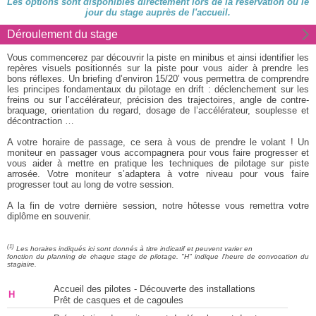
Les options sont disponibles directement lors de la réservation ou le
jour du stage auprès de l'accueil.
Déroulement du stage
Vous commencerez par découvrir la piste en minibus et ainsi identifier les
repères visuels positionnés sur la piste pour vous aider à prendre les
bons réflexes. Un briefing d’environ 15/20’ vous permettra de comprendre
les principes fondamentaux du pilotage en drift : déclenchement sur les
freins ou sur l’accélérateur, précision des trajectoires, angle de contre-
braquage, orientation du regard, dosage de l’accélérateur, souplesse et
décontraction
A votre horaire de passage, ce sera à vous de prendre le volant ! Un
moniteur en passager vous accompagnera pour vous faire progresser et
vous aider à mettre en pratique les techniques de pilotage sur piste
arrosée. Votre moniteur s’adaptera à votre niveau pour vous faire
progresser tout au long de votre session.
A la fin de votre dernière session, notre hôtesse vous remettra votre
diplôme en souvenir.
(1)
Les horaires indiqués ici sont donnés à titre indicatif et peuvent varier en
fonction du planning de chaque stage de pilotage. "H" indique l'heure de convocation du
stagiaire.
Accueil des pilotes - Découverte des installations
H
Prêt de casques et de cagoules