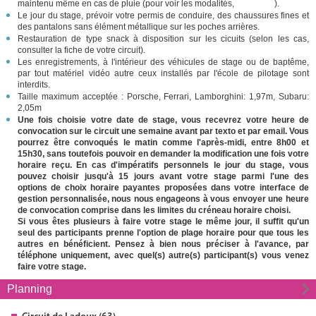
maintenu même en cas de pluie (pour voir les modalités,
cliquez ici
).
Le jour du stage, prévoir votre permis de conduire, des chaussures fines et
des pantalons sans élément métallique sur les poches arrières.
Restauration de type snack à disposition sur les cicuits (selon les cas,
consulter la fiche de votre circuit).
Les enregistrements, à l'intérieur des véhicules de stage ou de baptême,
par tout matériel vidéo autre ceux installés par l'école de pilotage sont
interdits.
Taille maximum acceptée : Porsche, Ferrari, Lamborghini: 1,97m, Subaru:
2,05m
Une fois choisie votre date de stage, vous recevrez votre heure de
convocation sur le circuit une semaine avant par texto et par email. Vous
pourrez être convoqués le matin comme l'après-midi, entre 8h00 et
15h30, sans toutefois pouvoir en demander la modification une fois votre
horaire reçu. En cas d'impératifs personnels le jour du stage, vous
pouvez choisir jusqu'à 15 jours avant votre stage parmi l'une des
options de choix horaire payantes proposées dans votre interface de
gestion personnalisée, nous nous engageons à vous envoyer une heure
de convocation comprise dans les limites du créneau horaire choisi.
Si vous êtes plusieurs à faire votre stage le même jour, il suffit qu'un
seul des participants prenne l'option de plage horaire pour que tous les
autres en bénéficient. Pensez à bien nous préciser à l'avance, par
téléphone uniquement, avec quel(s) autre(s) participant(s) vous venez
faire votre stage.
Planning