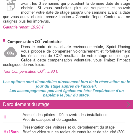
avant les 3 semaines qui précèdent la dernière date de stage
choisie. Si vous souhaitez plus de souplesse et pouvoir
modifier votre date de stage jusqu’à une semaine avant la date
que vous aurez choisie, prenez l’option « Garantie Report Confort » et ne
craignez plus les imprévus.
Garantie report: 19.90
2
Compensation CO
volontaire
Dans le cadre de sa charte environnementale, Sprint Racing
vous propose de compenser volontairement et forfaitairement
les émissions de CO2 résultant de votre stage de pilotage.
Grâce à cette compensation volontaire, vous limitez l'impact
écologique de vos loisirs.
2
Tarif Compensation CO
: 3,90
Les options sont disponibles directement lors de la réservation ou le
jour du stage auprès de l'accueil.
Les accompagnants peuvent également faire l'expérience d'un
baptême le jour du stage.
Déroulement du stage
Accueil des pilotes - Découverte des installations
H
Prêt de casques et de cagoules
Présentation des voitures et du déroulement du stage
H+15mn
Briefing video sur les règles de conduite et de sécurité (30')