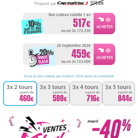
574
.89
Proposé par
Bon cadeau valable 1 an
517
-10
%
soit 57.90
d'économie
ou en 3x 172.33
26 Septembre 2026
-20
459
%
ou en 3x 153.00
Envoi du bon cadeau par email en 15mn après la commande
3x 2 tours
3x 3 tours
3x 4 tours
3x 5 tours
à partir de
à partir de
à partir de
à partir de
460
588
716
844