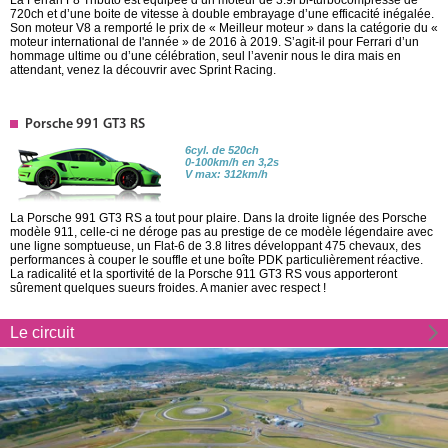
720ch et d’une boite de vitesse à double embrayage d’une efficacité inégalée.
Son moteur V8 a remporté le prix de « Meilleur moteur » dans la catégorie du «
moteur international de l'année » de 2016 à 2019. S’agit-il pour Ferrari d’un
hommage ultime ou d’une célébration, seul l’avenir nous le dira mais en
attendant, venez la découvrir avec Sprint Racing.
Porsche 991 GT3 RS
6cyl. de 520ch
0-100km/h en 3,2s
V max: 312km/h
La Porsche 991 GT3 RS a tout pour plaire. Dans la droite lignée des Porsche
modèle 911, celle-ci ne déroge pas au prestige de ce modèle légendaire avec
une ligne somptueuse, un Flat-6 de 3.8 litres développant 475 chevaux, des
performances à couper le souffle et une boîte PDK particulièrement réactive.
La radicalité et la sportivité de la Porsche 911 GT3 RS vous apporteront
sûrement quelques sueurs froides. A manier avec respect !
Le circuit