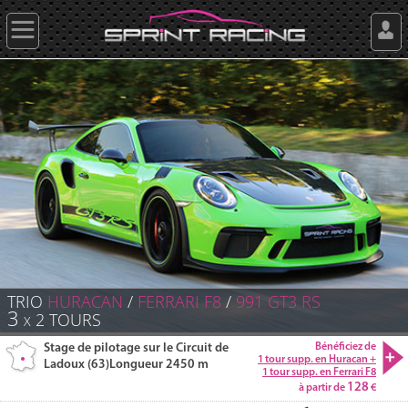
TRIO
HURACAN
/
FERRARI
F8
/
991 GT3
RS
3
2
TOURS
X
Stage de pilotage sur le Circuit de
Bénéficiez de
1 tour supp. en Huracan +
Ladoux (63)
Longueur 2450 m
1 tour supp. en Ferrari F8
128
à partir de