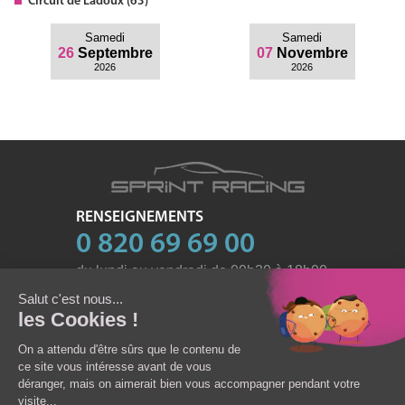
Circuit
de Ladoux (63)
Samedi
Samedi
26
Septembre
07
Novembre
2026
2026
RENSEIGNEMENTS
0 820 69 69 00
du lundi au vendredi de 09h30 à 18h00
et le samedi de 10h à 17h
email:
contact@sprint-racing.com
PPK - SAS au capital de 122 000
RCS Versailles 442 790 366
TVA Intracomm.: FR51442790366