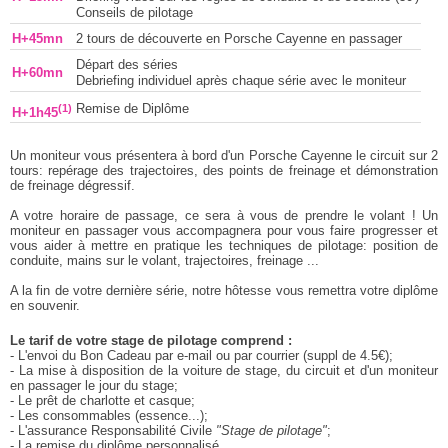
Conseils de pilotage
H+45mn
2 tours de découverte en Porsche Cayenne en passager
Départ des séries
H+60mn
Debriefing individuel après chaque série avec le moniteur
(1)
Remise de Diplôme
H+1h45
Un moniteur vous présentera à bord d'un Porsche Cayenne le circuit sur 2
tours: repérage des trajectoires, des points de freinage et démonstration
de freinage dégressif.
A votre horaire de passage, ce sera à vous de prendre le volant ! Un
moniteur en passager vous accompagnera pour vous faire progresser et
vous aider à mettre en pratique les techniques de pilotage: position de
conduite, mains sur le volant, trajectoires, freinage ...
A la fin de votre dernière série, notre hôtesse vous remettra votre diplôme
en souvenir.
Le tarif de votre stage de pilotage comprend :
- L'envoi du Bon Cadeau par e-mail ou par courrier (suppl de 4.5€);
- La mise à disposition de la voiture de stage, du circuit et d'un moniteur
en passager le jour du stage;
- Le prêt de charlotte et casque;
- Les consommables (essence...);
- L'assurance Responsabilité Civile
"Stage de pilotage"
;
- La remise du diplôme personnalisé.