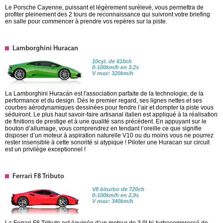
Le Porsche Cayenne, puissant et légèrement surélevé, vous permettra de
profiter pleinement des 2 tours de reconnaissance qui suivront votre briefing
en salle pour commencer à prendre vos repères sur la piste.
Lamborghini Huracan
10cyl. de 610ch
0-100km/h en 3.2s
V max: 320km/h
La Lamborghini Huracán est l'association parfaite de la technologie, de la
performance et du design. Dès le premier regard, ses lignes nettes et ses
courbes aérodynamiques dessinées pour fendre l’air et dompter la piste vous
séduiront. Le plus haut savoir-faire artisanal italien est appliqué à la réalisation
de finitions de prestige et à une qualité sans précédent. En appuyant sur le
bouton d’allumage, vous comprendrez en tendant l’oreille ce que signifie
disposer d’un moteur à aspiration naturelle V10 ou du moins vous ne pourrez
rester insensible à cette sonorité si atypique ! Piloter une Huracan sur circuit
est un privilège exceptionnel !
Ferrari F8 Tributo
V8 biturbo de 720ch
0-100km/h en 2,9s
V max: 340km/h
La Ferrari F8 Tributo est équipée d’un moteur de 3.9l bi-turbocompressé de