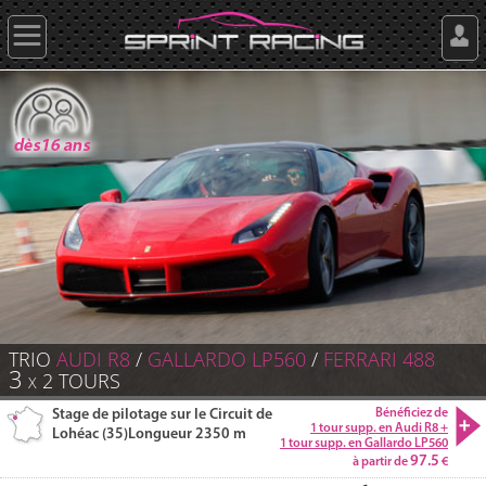
TRIO
AUDI
R8
/
GALLARDO
LP560
/
FERRARI
488
3
2
TOURS
X
Stage de pilotage sur le Circuit de
Bénéficiez de
1 tour supp. en Audi R8 +
Lohéac (35)
Longueur 2350 m
1 tour supp. en Gallardo LP560
97.5
à partir de