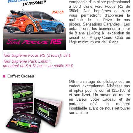
compagnie d'un pilote professionnel
à bord d'une Ford Focus RS de
350ch. Nos baptêmes de piste
vous permettront d'apprécier la
maîtrise de la dérive de nos
pilotes. Sensations Garanties ! Les
enfants sont les bienvenus à partir
de 8 ans (1.40m) à l’exception du
circuit de Magny-Cours Club où
l’âge minimum est de 16 ans.
Tarif Baptême Focus RS (2 tours): 39
Tarif Baptême Pack Enfant:
un enfant de 8 à 12 ans + un adulte 59
Coffret Cadeau
Offrir un stage de pilotage est un
cadeau exceptionnel. N'hésitez pas
et optez pour le coffret (13x18cm)
et son livret. Un moyen de mettre
en valeur votre Cadeau et de
partager déjà un moment
inoubliable avant de nous retrouver
sur la piste.