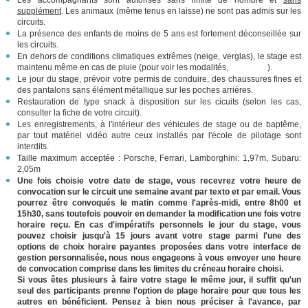
supplément
. Les animaux (même tenus en laisse) ne sont pas admis sur les
circuits.
La présence des enfants de moins de 5 ans est fortement déconseillée sur
les circuits.
En dehors de conditions climatiques extrêmes (neige, verglas), le stage est
maintenu même en cas de pluie (pour voir les modalités,
cliquez ici
).
Le jour du stage, prévoir votre permis de conduire, des chaussures fines et
des pantalons sans élément métallique sur les poches arrières.
Restauration de type snack à disposition sur les cicuits (selon les cas,
consulter la fiche de votre circuit).
Les enregistrements, à l'intérieur des véhicules de stage ou de baptême,
par tout matériel vidéo autre ceux installés par l'école de pilotage sont
interdits.
Taille maximum acceptée : Porsche, Ferrari, Lamborghini: 1,97m, Subaru:
2,05m
Une fois choisie votre date de stage, vous recevrez votre heure de
convocation sur le circuit une semaine avant par texto et par email. Vous
pourrez être convoqués le matin comme l'après-midi, entre 8h00 et
15h30, sans toutefois pouvoir en demander la modification une fois votre
horaire reçu. En cas d'impératifs personnels le jour du stage, vous
pouvez choisir jusqu'à 15 jours avant votre stage parmi l'une des
options de choix horaire payantes proposées dans votre interface de
gestion personnalisée, nous nous engageons à vous envoyer une heure
de convocation comprise dans les limites du créneau horaire choisi.
Si vous êtes plusieurs à faire votre stage le même jour, il suffit qu'un
seul des participants prenne l'option de plage horaire pour que tous les
autres en bénéficient. Pensez à bien nous préciser à l'avance, par