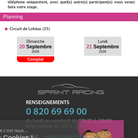
téléphone uniquement, avec quel(s) autre(s) participant(s) vous venez
faire votre stage.
Planning
Circuit
de Lohéac (35)
Dimanche
Lundi
20
Septembre
21
Septembre
2026
2026
Complet
RENSEIGNEMENTS
0 820 69 69 00
du lundi au vendredi de 09h30 à 18h00
et le samedi de 10h à 17h
email:
contact@sprint-racing.com