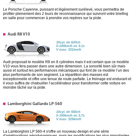
Le Porsche Cayenne, puissant et légèrement surélevé, vous permettra de
profiter pleinement des 2 tours de reconnaissance qui suivront votre briefing
en salle pour commencer à prendre vos repères sur la piste.
Audi R8 V10
10cyl. de 620ch
0-100km/h en 3.1s
V max: 331km/h
Audi proposait le modèle R8 en 8 cylindres mais il est certain que ce modèle
V10 vous fera passer dans une autre dimension. La sonorité bien sûr mais
aussi et surtout les performances mécaniques qui font de ce modèle l’un des
plus performants de son segment. La répartition des masses est
exceptionnelle et offre une tenue de route parfaite. Le freinage est endurant et
il vous suffira de chatouiller l’accélérateur pour transformer cette voiture en
monstre lâché sur la piste.
Lamborghini Gallardo LP-560
10cyl. de 560ch
0-100km/h en 3,7s
V max: 325km/h
La Lamborghini LP 560-4 s'offre un nouveau design et une série
d'améliorations aérodynamiques, mais les modifications les plus importantes