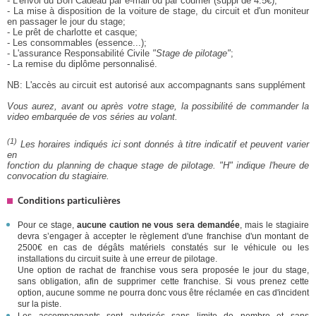
- L'envoi du Bon Cadeau par e-mail ou par courrier (suppl de 4.5€);
- La mise à disposition de la voiture de stage, du circuit et d'un moniteur
en passager le jour du stage;
- Le prêt de charlotte et casque;
- Les consommables (essence...);
- L'assurance Responsabilité Civile
"Stage de pilotage"
;
- La remise du diplôme personnalisé.
NB: L'accès au circuit est autorisé aux accompagnants sans supplément
Vous aurez, avant ou après votre stage, la possibilité de commander la
video embarquée de vos séries au volant.
(1)
Les horaires indiqués ici sont donnés à titre indicatif et peuvent varier
en
fonction du planning de chaque stage de pilotage. "H" indique l'heure de
convocation du stagiaire.
Conditions particulières
Pour ce stage,
aucune caution ne vous sera demandée
, mais le stagiaire
devra s’engager à accepter le règlement d'une franchise d'un montant de
2500€ en cas de dégâts matériels constatés sur le véhicule ou les
installations du circuit suite à une erreur de pilotage.
Une option de rachat de franchise vous sera proposée le jour du stage,
sans obligation, afin de supprimer cette franchise. Si vous prenez cette
option, aucune somme ne pourra donc vous être réclamée en cas d'incident
sur la piste.
Les accompagnants sont autorisés sans limite de nombre et
sans