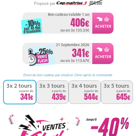
454
.89
Proposé par
Bon cadeau valable 1 an
406
-10
%
soit 48.90
d'économie
ou en 3x 135.33
21 Septembre 2026
-25
341
%
ou en 3x 113.67
Envoi du bon cadeau par email en 15mn après la commande
3x 2 tours
3x 3 tours
3x 4 tours
3x 5 tours
à partir de
à partir de
à partir de
à partir de
341
439
544
645