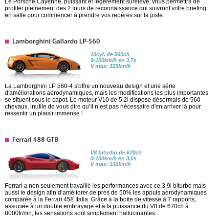
Le Porsche Cayenne, puissant et légèrement surélevé, vous permettra de
profiter pleinement des 2 tours de reconnaissance qui suivront votre briefing
en salle pour commencer à prendre vos repères sur la piste.
Lamborghini Gallardo LP-560
10cyl. de 560ch
0-100km/h en 3,7s
V max: 325km/h
La Lamborghini LP 560-4 s'offre un nouveau design et une série
d'améliorations aérodynamiques, mais les modifications les plus importantes
se situent sous le capot. Le moteur V10 de 5.2l dispose désormais de 560
chevaux, inutile de vous dire qu’il n’est pas nécessaire d'en arriver là pour
ressentir un plaisir immense !
Ferrari 488 GTB
V8 biturbo de 670ch
0-100km/h en 3,0s
V max: 330km/h
Ferrari a non seulement travaillé les performances avec ce 3,9l biturbo mais
aussi le design afin d’améliorer de près de 50% les appuis aérodynamiques
comparée à la Ferrari 458 Italia. Grâce à la boite de vitesse à 7 rapports,
associée à un double embrayage et à la puissance du V8 de 670ch à
8000tr/mn, les sensations sont simplement hallucinantes...