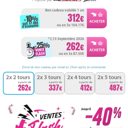
Bon cadeau valable 1 an
312
-10
%
soit 37.40
d'économie
ou en 3x 104.17
12,13 Septembre 2026
-25
262
%
ou en 3x 87.50
Envoi du bon cadeau par email en 15mn après la commande
2x 2 tours
2x 3 tours
2x 4 tours
2x 5 tours
à partir de
à partir de
à partir de
à partir de
262
337
412
487