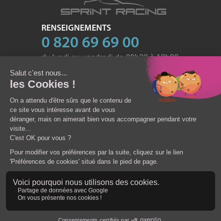
RENSEIGNEMENTS
0 820 69 69 00
du lundi au vendredi de 09h30 à 18h00
et le samedi de 10h à 17h
email:
contact@sprint-racing.com
PPK - SAS au capital de 122 000
RCS Versailles 442 790 366
TVA Intracomm.: FR51442790366
54, route de Sartrouville
Immeuble Ottawa
78230 LE PECQ
Voir la version pour ordinateur
Modifier mes préférences en matières de