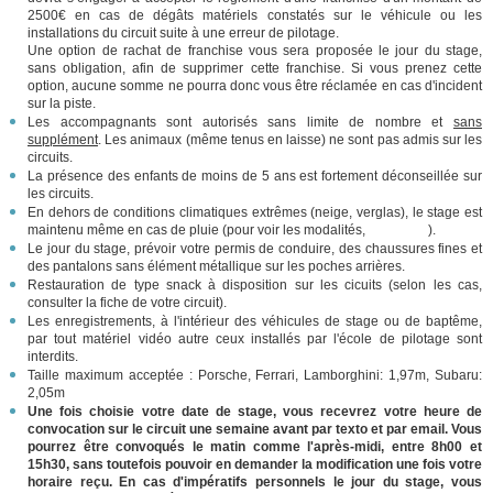
2500€ en cas de dégâts matériels constatés sur le véhicule ou les
installations du circuit suite à une erreur de pilotage.
Une option de rachat de franchise vous sera proposée le jour du stage,
sans obligation, afin de supprimer cette franchise. Si vous prenez cette
option, aucune somme ne pourra donc vous être réclamée en cas d'incident
sur la piste.
Les accompagnants sont autorisés sans limite de nombre et
sans
supplément
. Les animaux (même tenus en laisse) ne sont pas admis sur les
circuits.
La présence des enfants de moins de 5 ans est fortement déconseillée sur
les circuits.
En dehors de conditions climatiques extrêmes (neige, verglas), le stage est
maintenu même en cas de pluie (pour voir les modalités,
cliquez ici
).
Le jour du stage, prévoir votre permis de conduire, des chaussures fines et
des pantalons sans élément métallique sur les poches arrières.
Restauration de type snack à disposition sur les cicuits (selon les cas,
consulter la fiche de votre circuit).
Les enregistrements, à l'intérieur des véhicules de stage ou de baptême,
par tout matériel vidéo autre ceux installés par l'école de pilotage sont
interdits.
Taille maximum acceptée : Porsche, Ferrari, Lamborghini: 1,97m, Subaru:
2,05m
Une fois choisie votre date de stage, vous recevrez votre heure de
convocation sur le circuit une semaine avant par texto et par email. Vous
pourrez être convoqués le matin comme l'après-midi, entre 8h00 et
15h30, sans toutefois pouvoir en demander la modification une fois votre
horaire reçu. En cas d'impératifs personnels le jour du stage, vous