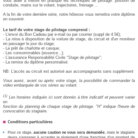
vous aider à mettre en pratique les techniques de pilotage: position de
conduite, mains sur le volant, trajectoires, freinage ...
A la fin de votre dernière série, notre hôtesse vous remettra votre diplôme
en souvenir.
Le tarif de votre stage de pilotage comprend :
- L'envoi du Bon Cadeau par e-mail ou par courrier (suppl de 4.5€);
- La mise à disposition de la voiture de stage, du circuit et d'un moniteur
en passager le jour du stage;
- Le prêt de charlotte et casque;
- Les consommables (essence...);
- L'assurance Responsabilité Civile
"Stage de pilotage"
;
- La remise du diplôme personnalisé.
NB: L'accès au circuit est autorisé aux accompagnants sans supplément
Vous aurez, avant ou après votre stage, la possibilité de commander la
video embarquée de vos séries au volant.
(1)
Les horaires indiqués ici sont donnés à titre indicatif et peuvent varier
en
fonction du planning de chaque stage de pilotage. "H" indique l'heure de
convocation du stagiaire.
Conditions particulières
Pour ce stage,
aucune caution ne vous sera demandée
, mais le stagiaire
devra s’engager à accepter le règlement d'une franchise d'un montant de