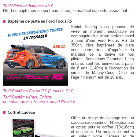
Tarif Video embarquée: 49
NB: Les baptêmes ne sont pas filmés, le matériel supporte assez mal...
Baptême de piste en Ford Focus RS
Sprint Racing vous propose de
vivre un moment inoubliable en
compagnie d'un pilote professionnel
à bord d'une Ford Focus RS de
350ch. Nos baptêmes de piste
vous permettront d'apprécier la
maîtrise de la dérive de nos
pilotes. Sensations Garanties ! Les
enfants sont les bienvenus à partir
de 8 ans (1.40m) à l’exception du
circuit de Magny-Cours Club où
l’âge minimum est de 16 ans.
Tarif Baptême Focus RS (2 tours): 39
Tarif Baptême Pack Enfant:
un enfant de 8 à 12 ans + un adulte 59
Coffret Cadeau
Offrir un stage de pilotage est un
cadeau exceptionnel. N'hésitez pas
et optez pour le coffret (13x18cm)
et son livret. Un moyen de mettre
en valeur votre Cadeau et de