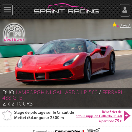
3 AVIS
DUO
LAMBORGHINI
GALLARDO
LP-560
/
FERRARI
488
GTB
2
2
TOURS
X
Stage de pilotage sur le Circuit de
Bénéficiez de
1 tour supp. en Gallardo LP560
Mettet (B)
Longueur 2300 m
75
à partir de
349
.89
Proposé par