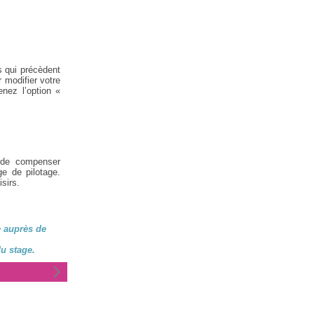
s qui précèdent
 modifier votre
nez l’option «
 de compenser
ge de pilotage.
sirs.
e auprès de
u stage.