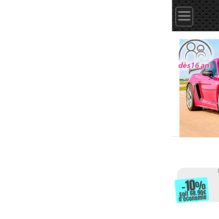
-10
%
soit 68.90
d'économie