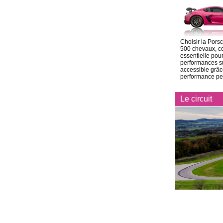
Choisir la Pors
500 chevaux, co
essentielle pour
performances su
accessible grâc
performance perm
Le circuit