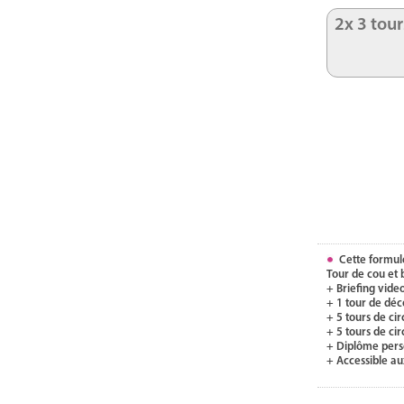
2x 3 tour
Cette formul
Tour de cou et
+ Briefing video
+ 1 tour de déc
+ 5 tours de c
+ 5 tours de ci
+ Diplôme pers
+ Accessible a