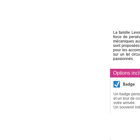
La famille Levo
force de persé
mécaniques aut
sont proposées.
pour les accom
sur un tel circ
passionnés.
Options inc
Badge
Un badge pers
et un tour de c
votre arrivée.
Un souvenir ind