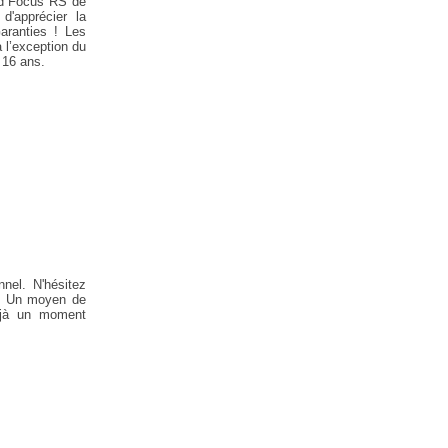
ord Focus RS de
'apprécier la
aranties ! Les
 l’exception du
 16 ans.
nnel. N'hésitez
et. Un moyen de
éjà un moment