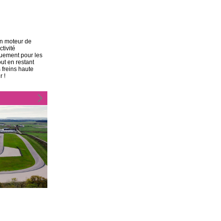
on moteur de
tivité
iquement pour les
ut en restant
 freins haute
r !