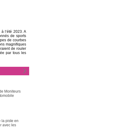
 à l’été 2023. A
onnés de sports
ypes de courbes
ions magnifiques
aient de rouler
dée par tous les
 de Moniteurs
tomobile
 la piste en
r avec les