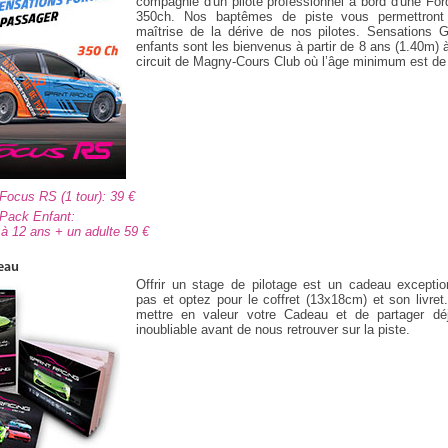
compagnie d'un pilote professionnel à bord d'une F
350ch. Nos baptêmes de piste vous permettront d
maîtrise de la dérive de nos pilotes. Sensations G
enfants sont les bienvenus à partir de 8 ans (1.40m) à
circuit de Magny-Cours Club où l’âge minimum est de
 Focus RS (1 tour): 39
 Pack Enfant:
8 à 12 ans + un adulte 59
eau
Offrir un stage de pilotage est un cadeau exceptio
pas et optez pour le coffret (13x18cm) et son livr
mettre en valeur votre Cadeau et de partager d
inoubliable avant de nous retrouver sur la piste.