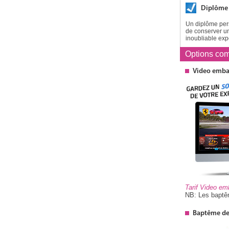
Diplôme
Un diplôme pers
de conserver un
inoubliable exp
Options
com
Video emb
Tarif Video e
NB: Les baptêm
Baptême de 