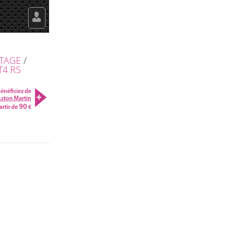
TAGE
/
T4 RS
énéficiez de
Aston Martin
90
artir de