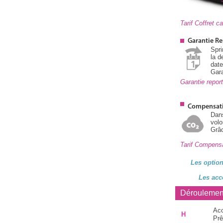
Tarif Coffret 
Garantie Re
Spri
la d
dat
Gara
Garantie repo
Compensat
Dan
volo
Grâc
Tarif Compens
Les option
Les acc
Déroulemen
Acc
H
Prê