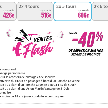
s
2x 4 tours
2x 5 tours
2x 6 to
à partir de
à partir de
à partir de
426
516
606
e comprend:
 badge personnalisé
 sur les conseils de pilotage et de sécurité
ouverte du circuit en passager à bord d'un Porsche Cayenne
ircuit au volant d'un Porsche Cayman 718 GT4 RS de 500ch
rcuit au volant d'une Aston-Martin Vantage de 510ch
onnalisé
ux moins de 18 ans (avec conduite accompagnée)