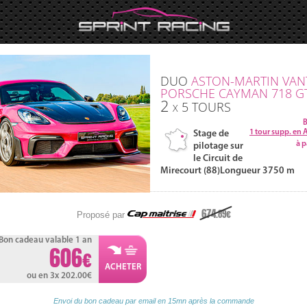
DUO
ASTON-MARTIN
VAN
PORSCHE
CAYMAN
718 G
2
5
TOURS
X
B
1 tour supp. en 
Stage de
à p
pilotage sur
le Circuit de
Mirecourt (88)
Longueur 3750 m
674
.89
Proposé par
Bon cadeau valable 1 an
606
ou en 3x 202.00
Envoi du bon cadeau par email en 15mn après la commande