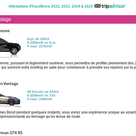
Attestations d'Excellence 2022, 2023, 2024 & 2025
 stage
yenne
6cyl. de 250ch
0-100km/h en 8.1s
V max: 227km/h
nne, puissant et légèrement surélevé, vous permettra de profiter pleinement des 2
qui suivront votre briefing en salle pour commencer à prendre vos repères sur la p
in Vantage
V8 biturbo de 510ch
0-100km/h en 3.6s
V max: 310km/h
s Bond pendant quelques instants, vous vivrez une expérience unique au volant 
impressionnante au freinage qu’en tenue de route.
yman GT4 RS