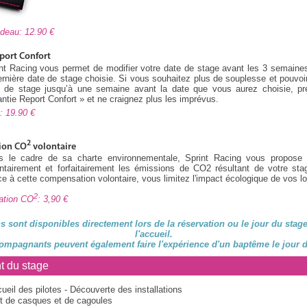
cadeau: 12.90
port Confort
nt Racing vous permet de modifier votre date de stage avant les 3 semaine
ernière date de stage choisie. Si vous souhaitez plus de souplesse et pouvoir
e de stage jusqu’à une semaine avant la date que vous aurez choisie, pre
ntie Report Confort » et ne craignez plus les imprévus.
rt: 19.90
2
ion CO
volontaire
s le cadre de sa charte environnementale, Sprint Racing vous propose
ntairement et forfaitairement les émissions de CO2 résultant de votre sta
e à cette compensation volontaire, vous limitez l'impact écologique de vos loi
2
ation CO
: 3,90
s sont disponibles directement lors de la réservation ou le jour du stag
l'accueil.
ompagnants peuvent également faire l'expérience d'un baptême le jour d
t du stage
ueil des pilotes - Découverte des installations
t de casques et de cagoules