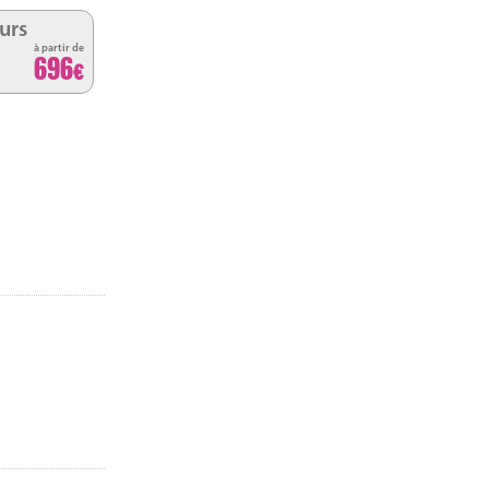
urs
à partir de
696