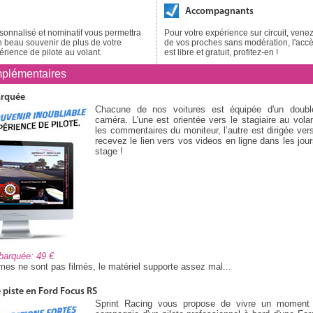
Accompagnants
onnalisé et nominatif vous permettra
Pour votre expérience sur circuit, ve
 beau souvenir de plus de votre
de vos proches sans modération, l'accès
érience de pilote au volant.
est libre et gratuit, profitez-en !
plémentaires
arquée
Chacune de nos voitures est équipée d'un doub
caméra. L'une est orientée vers le stagiaire au volan
les commentaires du moniteur, l’autre est dirigée vers
recevez le lien vers vos videos en ligne dans les jour
stage !
mbarquée: 49
es ne sont pas filmés, le matériel supporte assez mal...
piste en Ford Focus RS
Sprint Racing vous propose de vivre un moment i