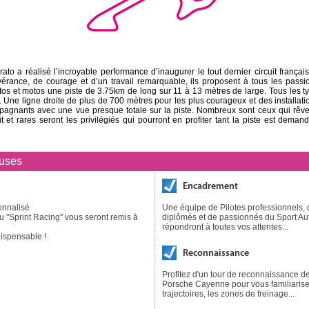
rato a réalisé l’incroyable performance d’inaugurer le tout dernier circuit français
vérance, de courage et d’un travail remarquable, ils proposent à tous les passi
os et motos une piste de 3.75km de long sur 11 à 13 mètres de large. Tous les t
 Une ligne droite de plus de 700 mètres pour les plus courageux et des installat
pagnants avec une vue presque totale sur la piste. Nombreux sont ceux qui rêver
uit et rares seront les privilégiés qui pourront en profiter tant la piste est deman
luses
Encadrement
onnalisé
Une équipe de Pilotes professionnels,
ou "Sprint Racing" vous seront remis à
diplômés et de passionnés du Sport Au
répondront à toutes vos attentes...
ispensable !
Reconnaissance
Profitez d'un tour de reconnaissance de
Porsche Cayenne pour vous familiarise
trajectoires, les zones de freinage...