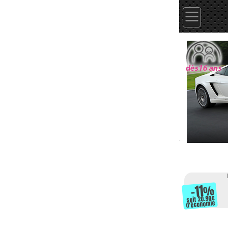
-11
%
soit 20.90
d'économie