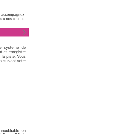
nez accompagnez
 à nos circuits
le système de
t et enregistre
 la piste. Vous
s suivant votre
noubliable en