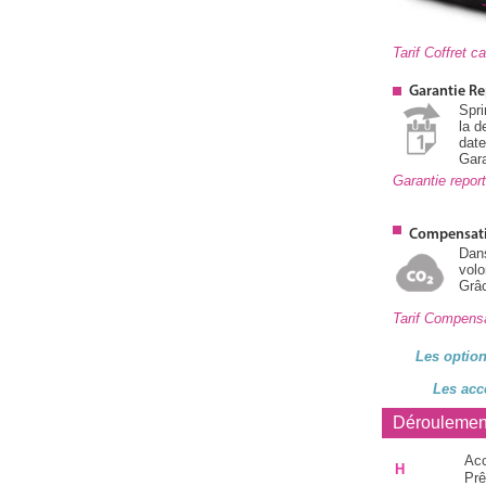
Tarif Coffret 
Garantie Re
Spri
la d
dat
Gara
Garantie repo
Compensat
Dan
volo
Grâc
Tarif Compens
Les option
Les acc
Déroulemen
Acc
H
Prê