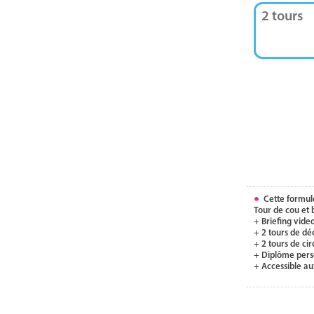
2 tours
Cette formul
Tour de cou et
+ Briefing video
+ 2 tours de dé
+ 2 tours de ci
+ Diplôme pers
+ Accessible a