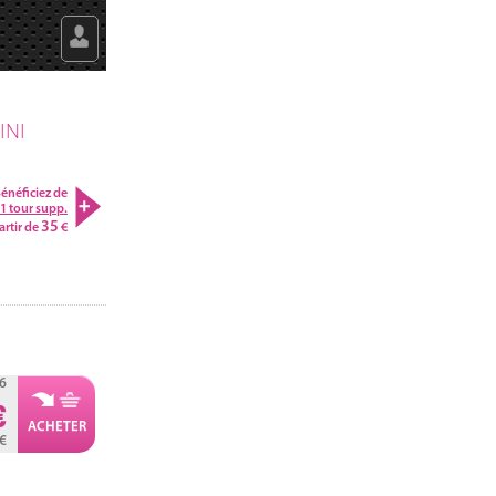
INI
énéficiez de
1 tour supp.
35
artir de
6
0