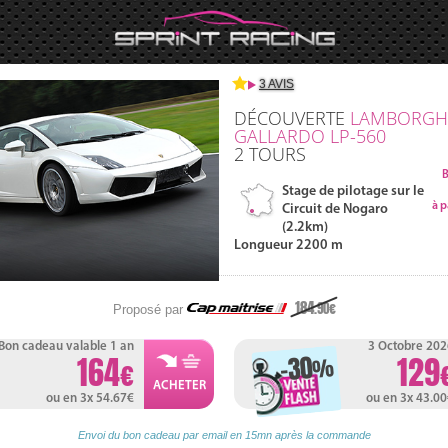
3 AVIS
DÉCOUVERTE
LAMBORGH
GALLARDO
LP-560
2
TOURS
B
Stage de pilotage sur le
à p
Circuit de Nogaro
(2.2km)
Longueur 2200 m
184
.90
Proposé par
Bon cadeau valable 1 an
3 Octobre 202
-30
164
129
%
ou en 3x 54.67
ou en 3x 43.0
Envoi du bon cadeau par email en 15mn après la commande