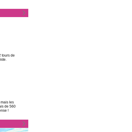
 tours de
iste.
 mais les
ais de 560
ense !