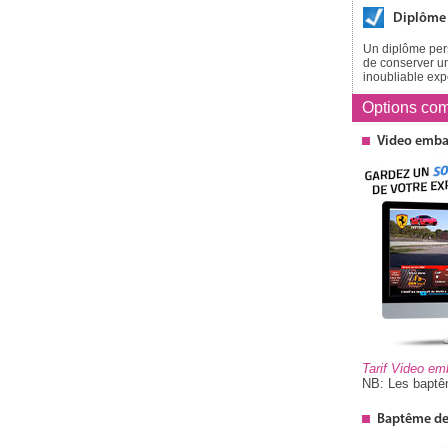
Diplôme
Un diplôme pers
de conserver un
inoubliable exp
Options
com
Video emb
Tarif Video e
NB: Les baptêm
Baptême de 