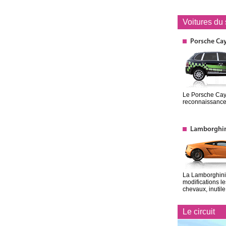
Voitures du
Porsche Ca
Le Porsche Caye
reconnaissance 
Lamborghin
La Lamborghini 
modifications l
chevaux, inutile
Le circuit