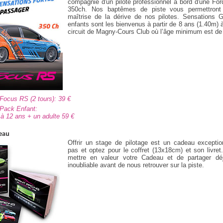
compagnie d'un pilote professionnel à bord d'une F
350ch. Nos baptêmes de piste vous permettront d
maîtrise de la dérive de nos pilotes. Sensations G
enfants sont les bienvenus à partir de 8 ans (1.40m) à
circuit de Magny-Cours Club où l’âge minimum est de
 Focus RS (2 tours): 39
 Pack Enfant:
8 à 12 ans + un adulte 59
eau
Offrir un stage de pilotage est un cadeau exceptio
pas et optez pour le coffret (13x18cm) et son livr
mettre en valeur votre Cadeau et de partager d
inoubliable avant de nous retrouver sur la piste.