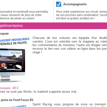
Accompagnants
onnalisé et nominatif vous permettra
Pour votre expérience sur circuit, ve
 beau souvenir de plus de votre
de vos proches sans modération, l'accès
érience de pilote au volant.
est libre et gratuit, profitez-en !
plémentaires
arquée
Chacune de nos voitures est équipée d'un doub
caméra. L'une est orientée vers le stagiaire au volan
les commentaires du moniteur, l’autre est dirigée vers
recevez le lien vers vos videos en ligne dans les jour
stage !
mbarquée: 49
es ne sont pas filmés, le matériel supporte assez mal...
piste en Ford Focus RS
Sprint Racing vous propose de vivre un moment i