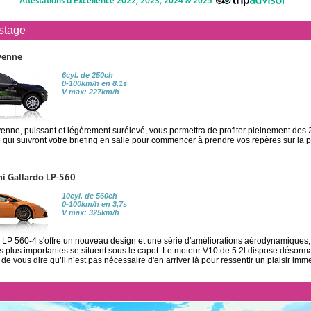
Attestations d'Excellence 2022, 2023, 2024 & 2025
 stage
yenne
6cyl. de 250ch
0-100km/h en 8.1s
V max: 227km/h
nne, puissant et légèrement surélevé, vous permettra de profiter pleinement des 2
qui suivront votre briefing en salle pour commencer à prendre vos repères sur la p
i Gallardo LP-560
10cyl. de 560ch
0-100km/h en 3,7s
V max: 325km/h
LP 560-4 s'offre un nouveau design et une série d'améliorations aérodynamiques,
es plus importantes se situent sous le capot. Le moteur V10 de 5.2l dispose désorm
 de vous dire qu’il n’est pas nécessaire d'en arriver là pour ressentir un plaisir imm