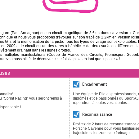
Nogaro (Paul Armagnac) est un circuit magnifique de 3,6km dans sa version « Com
echnique et nous vous proposons d'évoluer sur son tracé de 2,2km en version loisir 
es GTs et la mémorisation de la piste. Tous les types de virage sont exploitables.
f en 2009 et le circuit est un des rares à bénéficier de deux surfaces différentes: l
evêtement drainant dans les lignes droites.
 multiples manifestations (Coupe de France des Circuits, Promosport, Super
aurez la possibilité de découvrir cette fois la piste en tant que « pilote » !
luses
Encadrement
onnalisé
Une équipe de Pilotes professionnels,
ou "Sprint Racing" vous seront remis à
diplômés et de passionnés du Sport Au
répondront à toutes vos attentes...
ispensable !
Reconnaissance
Profitez de 2 tours de reconnaissance d
Porsche Cayenne pour vous familiarise
trajectoires, les zones de freinage...