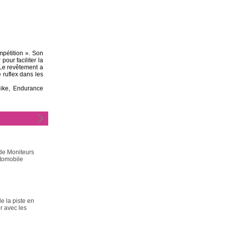
pétition ». Son
pour faciliter la
 Le revêtement a
e ruflex dans les
bike, Endurance
 de Moniteurs
tomobile
e la piste en
r avec les