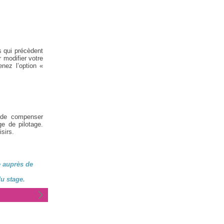
s qui précèdent
 modifier votre
nez l’option «
 de compenser
ge de pilotage.
sirs.
e auprès de
u stage.