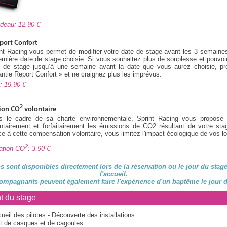
cadeau: 12.90
port Confort
nt Racing vous permet de modifier votre date de stage avant les 3 semaine
ernière date de stage choisie. Si vous souhaitez plus de souplesse et pouvoir
e de stage jusqu’à une semaine avant la date que vous aurez choisie, pre
ntie Report Confort » et ne craignez plus les imprévus.
rt: 19.90
2
ion CO
volontaire
s le cadre de sa charte environnementale, Sprint Racing vous propose
ntairement et forfaitairement les émissions de CO2 résultant de votre sta
e à cette compensation volontaire, vous limitez l'impact écologique de vos loi
2
ation CO
: 3,90
s sont disponibles directement lors de la réservation ou le jour du stag
l'accueil.
ompagnants peuvent également faire l'expérience d'un baptême le jour d
t du stage
ueil des pilotes - Découverte des installations
t de casques et de cagoules