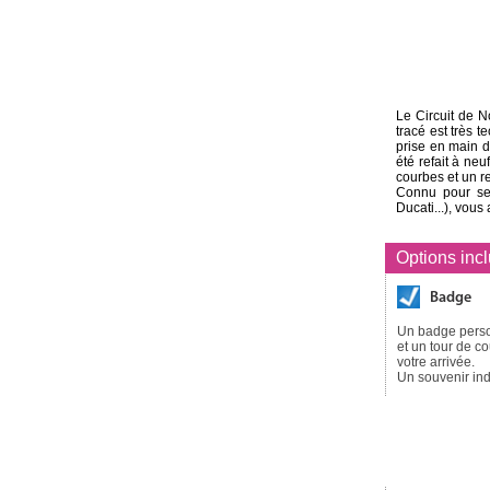
Le Circuit de 
tracé est très t
prise en main d
été refait à neu
courbes et un r
Connu pour ses
Ducati...), vous 
Options inc
Badge
Un badge pers
et un tour de c
votre arrivée.
Un souvenir ind