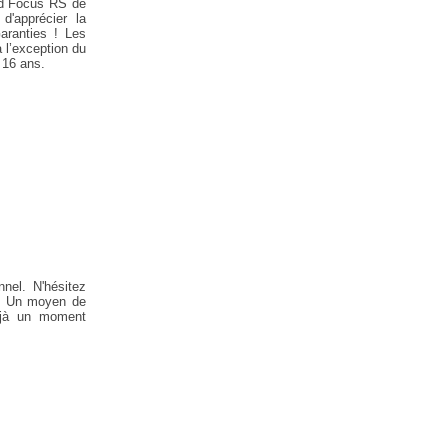
ord Focus RS de
'apprécier la
aranties ! Les
 l’exception du
 16 ans.
nnel. N'hésitez
et. Un moyen de
éjà un moment