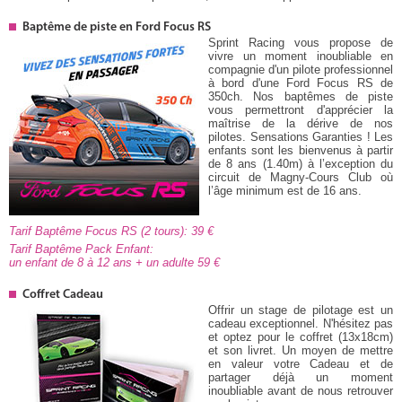
Baptême de piste en Ford Focus RS
Sprint Racing vous propose de
vivre un moment inoubliable en
compagnie d'un pilote professionnel
à bord d'une Ford Focus RS de
350ch. Nos baptêmes de piste
vous permettront d'apprécier la
maîtrise de la dérive de nos
pilotes. Sensations Garanties ! Les
enfants sont les bienvenus à partir
de 8 ans (1.40m) à l’exception du
circuit de Magny-Cours Club où
l’âge minimum est de 16 ans.
Tarif Baptême Focus RS (2 tours): 39
Tarif Baptême Pack Enfant:
un enfant de 8 à 12 ans + un adulte 59
Coffret Cadeau
Offrir un stage de pilotage est un
cadeau exceptionnel. N'hésitez pas
et optez pour le coffret (13x18cm)
et son livret. Un moyen de mettre
en valeur votre Cadeau et de
partager déjà un moment
inoubliable avant de nous retrouver