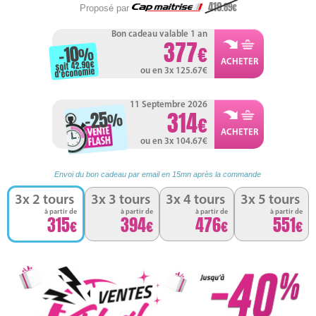
419
.89
Proposé par
Bon cadeau valable 1 an
377
-10
%
soit 42.90
d'économie
ou en 3x 125.67
11 Septembre 2026
-25
314
%
ou en 3x 104.67
Envoi du bon cadeau par email en 15mn après la commande
3x 2 tours
3x 3 tours
3x 4 tours
3x 5 tours
à partir de
à partir de
à partir de
à partir de
315
394
476
551