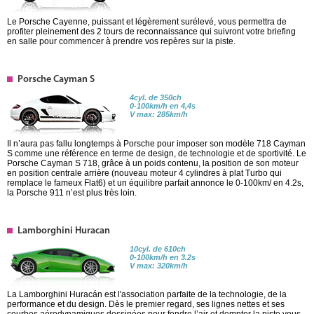
Le Porsche Cayenne, puissant et légèrement surélevé, vous permettra de
profiter pleinement des 2 tours de reconnaissance qui suivront votre briefing
en salle pour commencer à prendre vos repères sur la piste.
Porsche Cayman S
4cyl. de 350ch
0-100km/h en 4,4s
V max: 285km/h
Il n’aura pas fallu longtemps à Porsche pour imposer son modèle 718 Cayman
S comme une référence en terme de design, de technologie et de sportivité. Le
Porsche Cayman S 718, grâce à un poids contenu, la position de son moteur
en position centrale arrière (nouveau moteur 4 cylindres à plat Turbo qui
remplace le fameux Flat6) et un équilibre parfait annonce le 0-100km/ en 4.2s,
la Porsche 911 n’est plus très loin.
Lamborghini Huracan
10cyl. de 610ch
0-100km/h en 3.2s
V max: 320km/h
La Lamborghini Huracán est l'association parfaite de la technologie, de la
performance et du design. Dès le premier regard, ses lignes nettes et ses
courbes aérodynamiques dessinées pour fendre l’air et dompter la piste vous