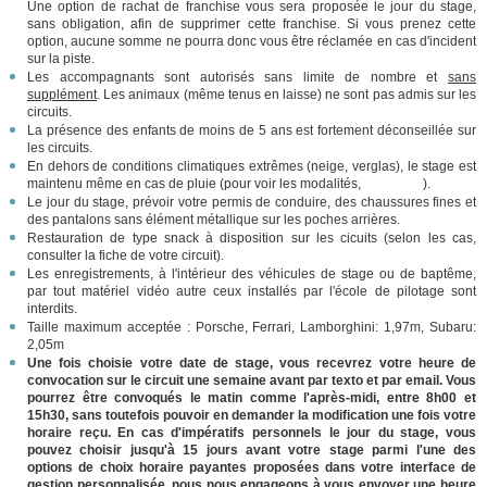
Une option de rachat de franchise vous sera proposée le jour du stage,
sans obligation, afin de supprimer cette franchise. Si vous prenez cette
option, aucune somme ne pourra donc vous être réclamée en cas d'incident
sur la piste.
Les accompagnants sont autorisés sans limite de nombre et
sans
supplément
. Les animaux (même tenus en laisse) ne sont pas admis sur les
circuits.
La présence des enfants de moins de 5 ans est fortement déconseillée sur
les circuits.
En dehors de conditions climatiques extrêmes (neige, verglas), le stage est
maintenu même en cas de pluie (pour voir les modalités,
cliquez ici
).
Le jour du stage, prévoir votre permis de conduire, des chaussures fines et
des pantalons sans élément métallique sur les poches arrières.
Restauration de type snack à disposition sur les cicuits (selon les cas,
consulter la fiche de votre circuit).
Les enregistrements, à l'intérieur des véhicules de stage ou de baptême,
par tout matériel vidéo autre ceux installés par l'école de pilotage sont
interdits.
Taille maximum acceptée : Porsche, Ferrari, Lamborghini: 1,97m, Subaru:
2,05m
Une fois choisie votre date de stage, vous recevrez votre heure de
convocation sur le circuit une semaine avant par texto et par email. Vous
pourrez être convoqués le matin comme l'après-midi, entre 8h00 et
15h30, sans toutefois pouvoir en demander la modification une fois votre
horaire reçu. En cas d'impératifs personnels le jour du stage, vous
pouvez choisir jusqu'à 15 jours avant votre stage parmi l'une des
options de choix horaire payantes proposées dans votre interface de
gestion personnalisée, nous nous engageons à vous envoyer une heure