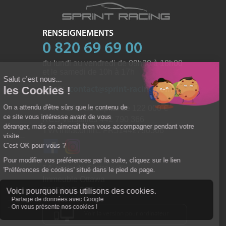
RENSEIGNEMENTS
0 820 69 69 00
du lundi au vendredi de 09h30 à 18h00
et le samedi de 10h à 17h
email:
contact@sprint-racing.com
PPK - SAS au capital de 122 000
RCS Versailles 442 790 366
TVA Intracomm.: FR51442790366
54, route de Sartrouville
Immeuble Ottawa
78230 LE PECQ
Voir la version pour ordinateur