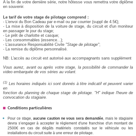
A la fin de votre dernière série, notre hôtesse vous remettra votre diplôme
en souvenir.
Le tarif de votre stage de pilotage comprend :
- L'envoi du Bon Cadeau par e-mail ou par courrier (suppl de 4.5€);
- La mise à disposition de la voiture de stage, du circuit et d'un moniteur
en passager le jour du stage;
- Le prêt de charlotte et casque;
- Les consommables (essence...);
- L'assurance Responsabilité Civile
"Stage de pilotage"
;
- La remise du diplôme personnalisé.
NB: L'accès au circuit est autorisé aux accompagnants sans supplément
Vous aurez, avant ou après votre stage, la possibilité de commander la
video embarquée de vos séries au volant.
(1)
Les horaires indiqués ici sont donnés à titre indicatif et peuvent varier
en
fonction du planning de chaque stage de pilotage. "H" indique l'heure de
convocation du stagiaire.
Conditions particulières
Pour ce stage,
aucune caution ne vous sera demandée
, mais le stagiaire
devra s’engager à accepter le règlement d'une franchise d'un montant de
2500€ en cas de dégâts matériels constatés sur le véhicule ou les
installations du circuit suite à une erreur de pilotage.