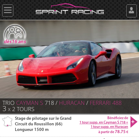
TRIO
CAYMAN S
718 /
HURACAN
/
FERRARI
488
3
2
TOURS
X
Stage de pilotage sur le Grand
Bénéficiez de
1 tour supp. en Cayman S 718 +
Circuit du Roussillon (66)
1 tour supp. en Huracan
Longueur 1500 m
78.75
à partir de