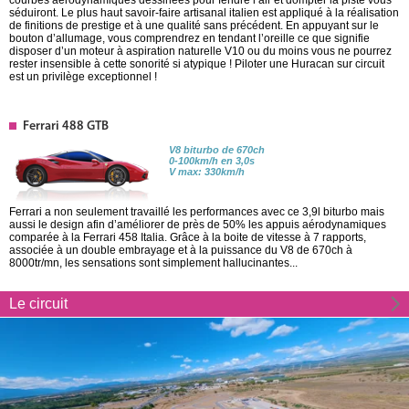
séduiront. Le plus haut savoir-faire artisanal italien est appliqué à la réalisation
de finitions de prestige et à une qualité sans précédent. En appuyant sur le
bouton d’allumage, vous comprendrez en tendant l’oreille ce que signifie
disposer d’un moteur à aspiration naturelle V10 ou du moins vous ne pourrez
rester insensible à cette sonorité si atypique ! Piloter une Huracan sur circuit
est un privilège exceptionnel !
Ferrari 488 GTB
V8 biturbo de 670ch
0-100km/h en 3,0s
V max: 330km/h
Ferrari a non seulement travaillé les performances avec ce 3,9l biturbo mais
aussi le design afin d’améliorer de près de 50% les appuis aérodynamiques
comparée à la Ferrari 458 Italia. Grâce à la boite de vitesse à 7 rapports,
associée à un double embrayage et à la puissance du V8 de 670ch à
8000tr/mn, les sensations sont simplement hallucinantes...
Le circuit