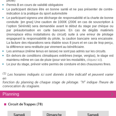
pilote)
Permis B en cours de validité obligatoire
Le participant déclare être en bonne santé et ne pas présenter de contre-
indication à la pratique du sport automobile
Le participant signera une décharge de responsabilité et la charte de bonne
conduite. [en gras] Une caution de 1000€ (200€ en cas de souscription à
l’option Sérénité) sera demandée avant le début du stage par chèque ou
par préautorisation en carte bancaire. En cas de dégâts matériels
(monoplace et/ou installations du circuit) suite à une erreur de pilotage
engageant la responsabilité du pilote, la caution bancaire sera encaissée.
La facture des réparations sera établie sous 8 jours et en cas de trop perçu,
la différence sera restituée par virement au bénéficiaire.
Les animaux (même tenus en laisse) ne sont pas admis sur les circuits.
En dehors de conditions climatiques extrêmes (neige, verglas), le stage est
maintenu même en cas de pluie (pour voir les modalités,
cliquez ici
).
Le jour du stage, prévoir votre permis de conduire et des chaussures fines.
(1)
Les horaires indiqués ici sont donnés à titre indicatif et peuvent varier
en
fonction du planning de chaque stage de pilotage. "H" indique l'heure de
convocation du stagiaire.
Planning
Circuit
de Trappes (78)
Samedi
Dimanche
Samedi