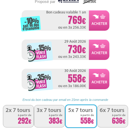
859
.00
Proposé par
Bon cadeau valable 1 an
769
-10
%
soit 90.00
d'économie
ou en 3x 256.33
29 Août 2026
-15
730
%
ou en 3x 243.33
30 Août 2026
-35
558
%
ou en 3x 186.00
Envoi du bon cadeau par email en 15mn après la commande
2x 7 tours
3x 7 tours
5x 7 tours
6x 7 tours
à partir de
à partir de
à partir de
à partir de
292
383
558
636