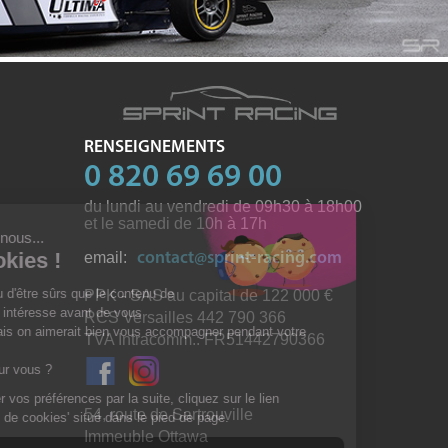
RENSEIGNEMENTS
0 820 69 69 00
du lundi au vendredi de 09h30 à 18h00
et le samedi de 10h à 17h
email:
contact@sprint-racing.com
PPK - SAS au capital de 122 000
RCS Versailles 442 790 366
TVA Intracomm.: FR51442790366
54, route de Sartrouville
Immeuble Ottawa