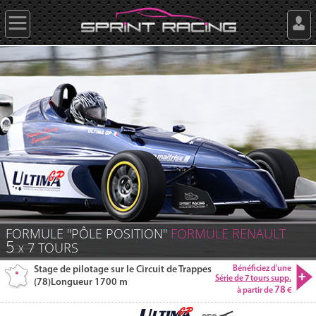
FORMULE "PÔLE POSITION"
FORMULE
RENAULT
5
7
TOURS
X
Stage de pilotage sur le Circuit de Trappes
Bénéficiez d'une
Série de 7 tours supp.
(78)
Longueur 1700 m
78
à partir de