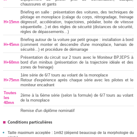
chaussures et gants
Briefing en salle : présentation des voitures, des techniques de
pilotage en monoplace (calage du corps, rétrogradage, freinage
H+15mn
dégressif, accélération, trajectoires, pédalier, boite de vitesse
séquentielle...) et des règles de sécurité (distances de sécurité,
règles de dépassements...)
Briefing autour de la voiture par petit groupe : installation à bord
H+45mn
(comment monter et descendre d'une monoplace, harnais de
sécurité...) et procédure de démarrage
Présentation du circuit sur 2 tours avec le Moniteur BPJEPS à
H+60mn
bord d'un minibus (présentation de la trajectoire idéale et des
zones de freinage)
1ère série de 6/7 tours au volant de la monoplace
H+75mn
Retour d'expérience après chaque série avec les pilotes et le
moniteur encadrant
Toutes
2ème à la 6ème série (selon la formule) de 6/7 tours au volant
les
de la monoplace
40mn
Remise d'un diplôme nominatif
Conditions particulières
Taille maximum acceptée : 1m92 (dépend beaucoup de la morphologie du