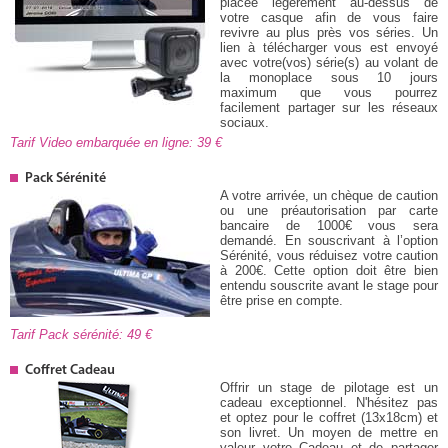
placée légèrement au-dessus de
votre casque afin de vous faire
revivre au plus près vos séries. Un
lien à télécharger vous est envoyé
avec votre(vos) série(s) au volant de
la monoplace sous 10 jours
maximum que vous pourrez
facilement partager sur les réseaux
sociaux.
Tarif Video embarquée en ligne: 39
Pack Sérénité
A votre arrivée, un chèque de caution
ou une préautorisation par carte
bancaire de 1000€ vous sera
demandé. En souscrivant à l’option
Sérénité, vous réduisez votre caution
à 200€. Cette option doit être bien
entendu souscrite avant le stage pour
être prise en compte.
Tarif Pack sérénité: 49
Coffret Cadeau
Offrir un stage de pilotage est un
cadeau exceptionnel. N'hésitez pas
et optez pour le coffret (13x18cm) et
son livret. Un moyen de mettre en
valeur votre Cadeau et de partager