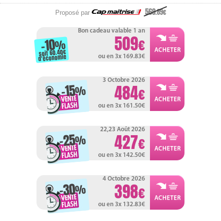
569
.89
Proposé par
Bon cadeau valable 1 an
509
-10
%
soit 60.40
d'économie
ou en 3x 169.83
3 Octobre 2026
-15
484
%
ou en 3x 161.50
22,23 Août 2026
-25
427
%
ou en 3x 142.50
4 Octobre 2026
-30
398
%
ou en 3x 132.83