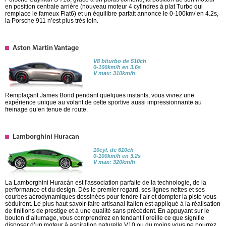
en position centrale arrière (nouveau moteur 4 cylindres à plat Turbo qui
remplace le fameux Flat6) et un équilibre parfait annonce le 0-100km/ en 4.2s,
la Porsche 911 n’est plus très loin.
Aston Martin Vantage
V8 biturbo de 510ch
0-100km/h en 3.6s
V max: 310km/h
Remplaçant James Bond pendant quelques instants, vous vivrez une
expérience unique au volant de cette sportive aussi impressionnante au
freinage qu’en tenue de route.
Lamborghini Huracan
10cyl. de 610ch
0-100km/h en 3.2s
V max: 320km/h
La Lamborghini Huracán est l'association parfaite de la technologie, de la
performance et du design. Dès le premier regard, ses lignes nettes et ses
courbes aérodynamiques dessinées pour fendre l’air et dompter la piste vous
séduiront. Le plus haut savoir-faire artisanal italien est appliqué à la réalisation
de finitions de prestige et à une qualité sans précédent. En appuyant sur le
bouton d’allumage, vous comprendrez en tendant l’oreille ce que signifie
disposer d’un moteur à aspiration naturelle V10 ou du moins vous ne pourrez