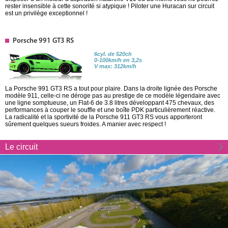
rester insensible à cette sonorité si atypique ! Piloter une Huracan sur circuit
est un privilège exceptionnel !
Porsche 991 GT3 RS
6cyl. de 520ch
0-100km/h en 3,2s
V max: 312km/h
La Porsche 991 GT3 RS a tout pour plaire. Dans la droite lignée des Porsche
modèle 911, celle-ci ne déroge pas au prestige de ce modèle légendaire avec
une ligne somptueuse, un Flat-6 de 3.8 litres développant 475 chevaux, des
performances à couper le souffle et une boîte PDK particulièrement réactive.
La radicalité et la sportivité de la Porsche 911 GT3 RS vous apporteront
sûrement quelques sueurs froides. A manier avec respect !
Le circuit