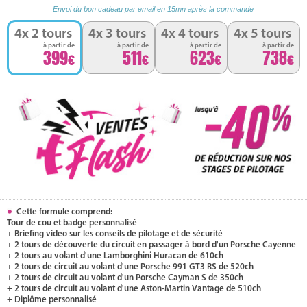
Envoi du bon cadeau par email en 15mn après la commande
4x 2 tours
4x 3 tours
4x 4 tours
4x 5 tours
à partir de
à partir de
à partir de
à partir de
399
511
623
738
Cette formule comprend:
Tour de cou et badge personnalisé
+ Briefing video sur les conseils de pilotage et de sécurité
+ 2 tours de découverte du circuit en passager à bord d'un Porsche Cayenne
+ 2 tours au volant d'une Lamborghini Huracan de 610ch
+ 2 tours de circuit au volant d'une Porsche 991 GT3 RS de 520ch
+ 2 tours de circuit au volant d'un Porsche Cayman S de 350ch
+ 2 tours de circuit au volant d'une Aston-Martin Vantage de 510ch
+ Diplôme personnalisé