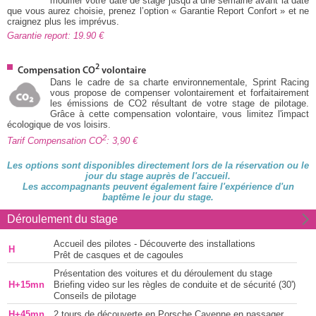
modifier votre date de stage jusqu’à une semaine avant la date
que vous aurez choisie, prenez l’option « Garantie Report Confort » et ne
craignez plus les imprévus.
Garantie report: 19.90
2
Compensation CO
volontaire
Dans le cadre de sa charte environnementale, Sprint Racing
vous propose de compenser volontairement et forfaitairement
les émissions de CO2 résultant de votre stage de pilotage.
Grâce à cette compensation volontaire, vous limitez l'impact
écologique de vos loisirs.
2
Tarif Compensation CO
: 3,90
Les options sont disponibles directement lors de la réservation ou le
jour du stage auprès de l'accueil.
Les accompagnants peuvent également faire l'expérience d'un
baptême le jour du stage.
Déroulement du stage
Accueil des pilotes - Découverte des installations
H
Prêt de casques et de cagoules
Présentation des voitures et du déroulement du stage
H+15mn
Briefing video sur les règles de conduite et de sécurité (30')
Conseils de pilotage
H+45mn
2 tours de découverte en Porsche Cayenne en passager