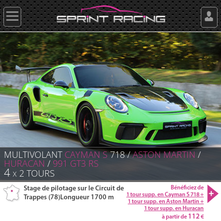
MULTIVOLANT
CAYMAN S
718 /
ASTON MARTIN
/
HURACAN
/
991 GT3
RS
4
2
TOURS
X
Stage de pilotage sur le Circuit de
Bénéficiez de
1 tour supp. en Cayman S 718 +
Trappes (78)
Longueur 1700 m
1 tour supp. en Aston Martin +
1 tour supp. en Huracan
112
à partir de