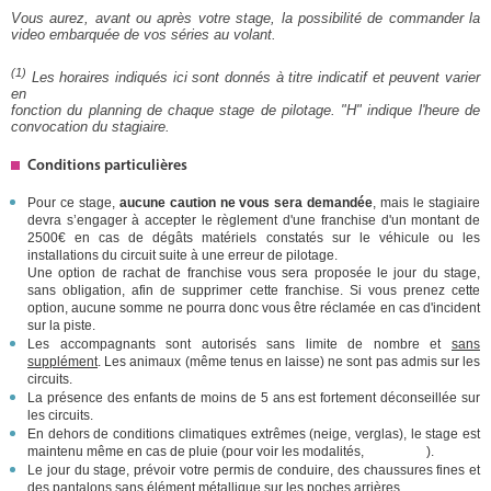
Vous aurez, avant ou après votre stage, la possibilité de commander la
video embarquée de vos séries au volant.
(1)
Les horaires indiqués ici sont donnés à titre indicatif et peuvent varier
en
fonction du planning de chaque stage de pilotage. "H" indique l'heure de
convocation du stagiaire.
Conditions particulières
Pour ce stage,
aucune caution ne vous sera demandée
, mais le stagiaire
devra s’engager à accepter le règlement d'une franchise d'un montant de
2500€ en cas de dégâts matériels constatés sur le véhicule ou les
installations du circuit suite à une erreur de pilotage.
Une option de rachat de franchise vous sera proposée le jour du stage,
sans obligation, afin de supprimer cette franchise. Si vous prenez cette
option, aucune somme ne pourra donc vous être réclamée en cas d'incident
sur la piste.
Les accompagnants sont autorisés sans limite de nombre et
sans
supplément
. Les animaux (même tenus en laisse) ne sont pas admis sur les
circuits.
La présence des enfants de moins de 5 ans est fortement déconseillée sur
les circuits.
En dehors de conditions climatiques extrêmes (neige, verglas), le stage est
maintenu même en cas de pluie (pour voir les modalités,
cliquez ici
).
Le jour du stage, prévoir votre permis de conduire, des chaussures fines et
des pantalons sans élément métallique sur les poches arrières.