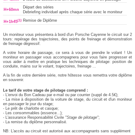
Départ des séries
H+60mn
Debriefing individuel après chaque série avec le moniteur
(1)
Remise de Diplôme
H+1h45
Un moniteur vous présentera à bord d'un Porsche Cayenne le circuit sur 2
tours: repérage des trajectoires, des points de freinage et démonstration
de freinage dégressif.
A votre horaire de passage, ce sera à vous de prendre le volant ! Un
moniteur en passager vous accompagnera pour vous faire progresser et
vous aider à mettre en pratique les techniques de pilotage: position de
conduite, mains sur le volant, trajectoires, freinage ...
A la fin de votre dernière série, notre hôtesse vous remettra votre diplôme
en souvenir.
Le tarif de votre stage de pilotage comprend :
- L'envoi du Bon Cadeau par e-mail ou par courrier (suppl de 4.5€);
- La mise à disposition de la voiture de stage, du circuit et d'un moniteur
en passager le jour du stage;
- Le prêt de charlotte et casque;
- Les consommables (essence...);
- L'assurance Responsabilité Civile
"Stage de pilotage"
;
- La remise du diplôme personnalisé.
NB: L'accès au circuit est autorisé aux accompagnants sans supplément